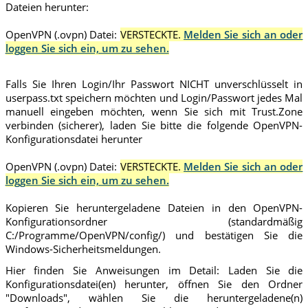
Dateien herunter:
OpenVPN (.ovpn) Datei:
VERSTECKTE.
Melden Sie sich an oder
loggen Sie sich ein, um zu sehen.
Falls Sie Ihren Login/Ihr Passwort NICHT unverschlüsselt in
userpass.txt speichern möchten und Login/Passwort jedes Mal
manuell eingeben möchten, wenn Sie sich mit Trust.Zone
verbinden (sicherer), laden Sie bitte die folgende OpenVPN-
Konfigurationsdatei herunter
OpenVPN (.ovpn) Datei:
VERSTECKTE.
Melden Sie sich an oder
loggen Sie sich ein, um zu sehen.
Kopieren Sie heruntergeladene Dateien in den OpenVPN-
Konfigurationsordner (standardmäßig
C:/Programme/OpenVPN/config/) und bestätigen Sie die
Windows-Sicherheitsmeldungen.
Hier finden Sie Anweisungen im Detail: Laden Sie die
Konfigurationsdatei(en) herunter, öffnen Sie den Ordner
"Downloads", wählen Sie die heruntergeladene(n)