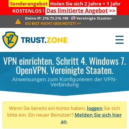
Sonderangebot
Holen Sie sich 2 Jahre + 1 Jahr
Das limitierte Angebot
>>
KOSTENLOS !
Deine IP:
216.73.216.198
·
Vereinigte Staaten
·
DU BIST NICHT GESCHÜTZT!
>>
☰
VPN einrichten. Schritt 4. Windows 7.
OpenVPN. Vereinigte Staaten.
Anweisungen zum Konfigurieren der VPN-
Verbindung
Wenn Sie bereits ein Konto haben,
loggen
Sie sich
bitte ein. Ein neuer Benutzer?
Melden Sie sich hier
an
.