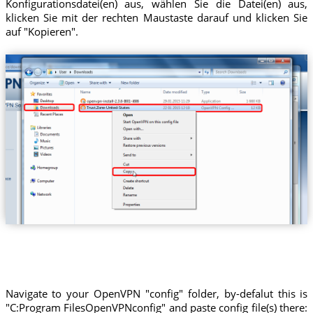
Konfigurationsdatei(en) aus, wählen Sie die Datei(en) aus,
klicken Sie mit der rechten Maustaste darauf und klicken Sie
auf "Kopieren".
Trust.Zone-United-States
Navigate to your OpenVPN "config" folder, by-defalut this is
"C:Program FilesOpenVPNconfig" and paste config file(s) there: