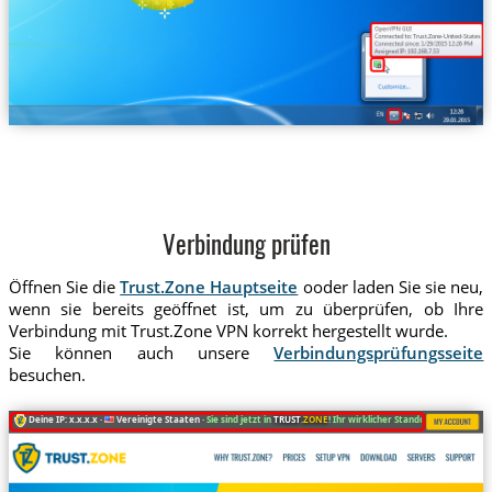
Trust.Zone-United-States
Verbindung prüfen
Öffnen Sie die
Trust.Zone Hauptseite
ooder laden Sie sie neu,
wenn sie bereits geöffnet ist, um zu überprüfen, ob Ihre
Verbindung mit Trust.Zone VPN korrekt hergestellt wurde.
Sie können auch unsere
Verbindungsprüfungsseite
besuchen.
Deine IP: x.x.x.x ·
Vereinigte Staaten ·
Sie sind jetzt in
TRUST
.ZONE
! Ihr wirklicher Standort ist versteckt