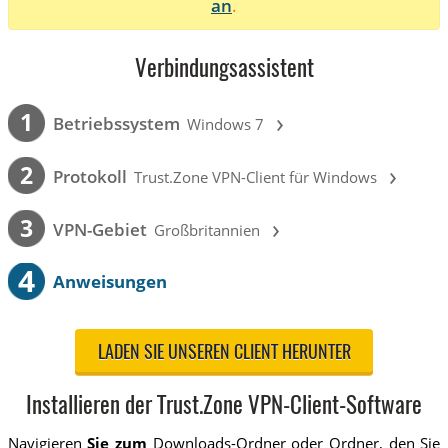
an
.
Verbindungsassistent
›
1
Betriebssystem
Windows 7
›
2
Protokoll
Trust.Zone VPN-Client für Windows
›
3
VPN-Gebiet
Großbritannien
4
Anweisungen
LADEN SIE UNSEREN CLIENT HERUNTER
Installieren der Trust.Zone VPN-Client-Software
Navigieren
Sie zum
Downloads-Ordner oder Ordner, den Sie