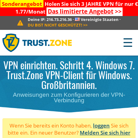
Sonderangebot
Holen Sie sich 3 JAHRE VPN für nur €
Das limitierte Angebot
>>
1.77/Monat
Deine IP:
216.73.216.36
·
Vereinigte Staaten
·
DU BIST NICHT GESCHÜTZT!
>>
☰
VPN einrichten. Schritt 4. Windows 7.
Trust.Zone VPN-Client für Windows.
Großbritannien.
Anweisungen zum Konfigurieren der VPN-
Verbindung
Wenn Sie bereits ein Konto haben,
loggen
Sie sich
bitte ein. Ein neuer Benutzer?
Melden Sie sich hier