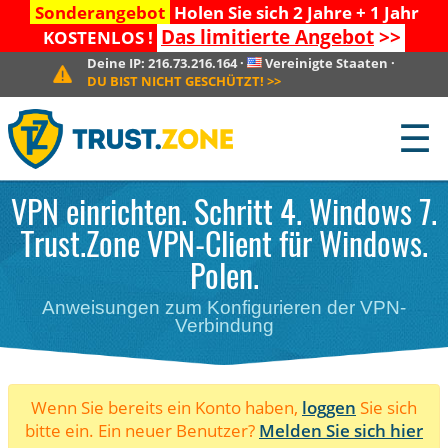
Sonderangebot
Holen Sie sich 2 Jahre + 1 Jahr
Das limitierte Angebot
>>
KOSTENLOS !
Deine IP:
216.73.216.164
·
Vereinigte Staaten
·
DU BIST NICHT GESCHÜTZT!
>>
☰
VPN einrichten. Schritt 4. Windows 7.
Trust.Zone VPN-Client für Windows.
Polen.
Anweisungen zum Konfigurieren der VPN-
Verbindung
Wenn Sie bereits ein Konto haben,
loggen
Sie sich
bitte ein. Ein neuer Benutzer?
Melden Sie sich hier