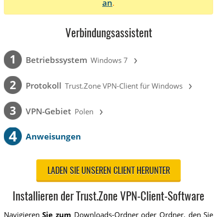
an
.
Verbindungsassistent
›
1
Betriebssystem
Windows 7
›
2
Protokoll
Trust.Zone VPN-Client für Windows
›
3
VPN-Gebiet
Polen
4
Anweisungen
LADEN SIE UNSEREN CLIENT HERUNTER
Installieren der Trust.Zone VPN-Client-Software
Navigieren
Sie zum
Downloads-Ordner oder Ordner, den Sie