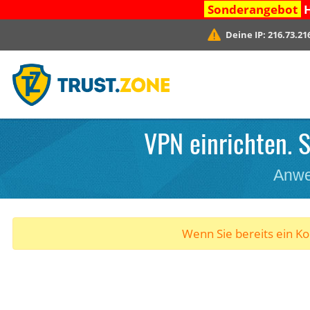
Sonderangebot
H
Deine IP:
216.73.21
VPN einrichten. S
Anwe
Wenn Sie bereits ein K