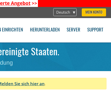
ierte Angebot
>>
Deutsch
MEIN KONTO
N EINRICHTEN
HERUNTERLADEN
SERVER
SUPPORT
ereinigte Staaten.
ndung
elden Sie sich hier an
.