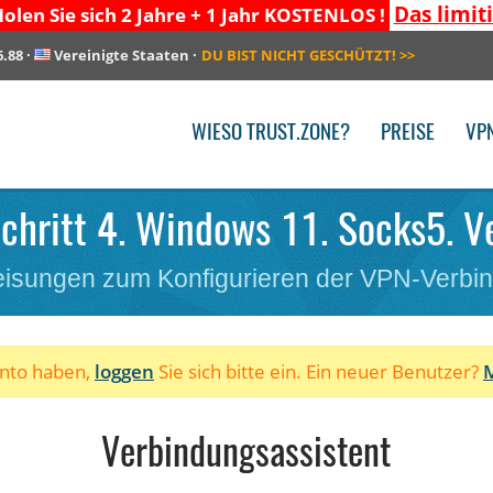
Das limit
olen Sie sich 2 Jahre + 1 Jahr KOSTENLOS !
6.88
·
Vereinigte Staaten
·
DU BIST NICHT GESCHÜTZT!
>>
WIESO TRUST.ZONE?
PREISE
VP
chritt 4. Windows 11. Socks5. V
isungen zum Konfigurieren der VPN-Verbi
onto haben,
loggen
Sie sich bitte ein. Ein neuer Benutzer?
M
Verbindungsassistent