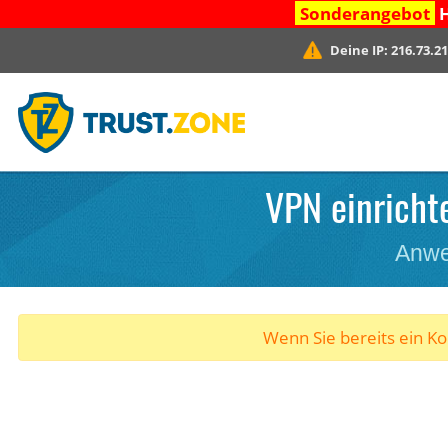
Sonderangebot
H
Deine IP:
216.73.21
VPN einrichte
Anwe
Wenn Sie bereits ein K