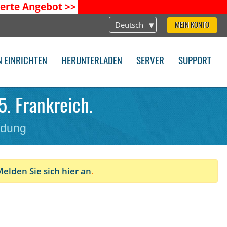
ierte Angebot
>>
Deutsch
MEIN KONTO
N EINRICHTEN
HERUNTERLADEN
SERVER
SUPPORT
5. Frankreich.
ndung
elden Sie sich hier an
.