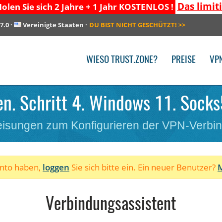
Das limit
olen Sie sich 2 Jahre + 1 Jahr KOSTENLOS !
7.0
·
Vereinigte Staaten
·
DU BIST NICHT GESCHÜTZT!
>>
WIESO TRUST.ZONE?
PREISE
VP
n. Schritt 4. Windows 11. Socks
isungen zum Konfigurieren der VPN-Verbi
onto haben,
loggen
Sie sich bitte ein. Ein neuer Benutzer?
M
Verbindungsassistent