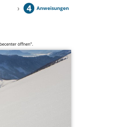
4
›
Anweisungen
becenter öffnen".