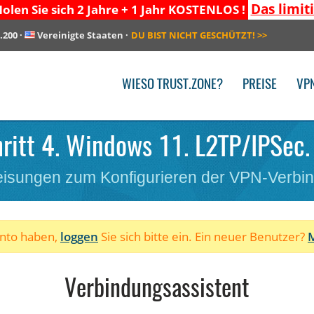
Das limit
olen Sie sich 2 Jahre + 1 Jahr KOSTENLOS !
.200
·
Vereinigte Staaten
·
DU BIST NICHT GESCHÜTZT!
>>
WIESO TRUST.ZONE?
PREISE
VP
ritt 4. Windows 11. L2TP/IPSec.
isungen zum Konfigurieren der VPN-Verbi
onto haben,
loggen
Sie sich bitte ein. Ein neuer Benutzer?
M
Verbindungsassistent