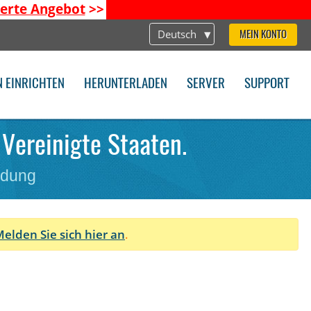
ierte Angebot
>>
Deutsch
MEIN KONTO
N EINRICHTEN
HERUNTERLADEN
SERVER
SUPPORT
 Vereinigte Staaten.
ndung
elden Sie sich hier an
.