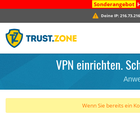
Sonderangebot
H
Deine IP:
216.73.216
VPN einrichten. Sch
Anwe
Wenn Sie bereits ein K