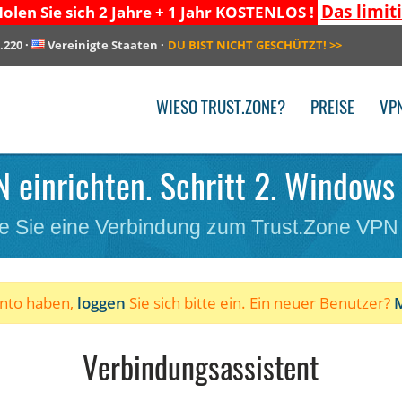
Das limit
olen Sie sich 2 Jahre + 1 Jahr KOSTENLOS !
.220
·
Vereinigte Staaten
·
DU BIST NICHT GESCHÜTZT!
>>
WIESO TRUST.ZONE?
PREISE
VP
 einrichten. Schritt 2. Windows
e Sie eine Verbindung zum Trust.Zone VPN
onto haben,
loggen
Sie sich bitte ein. Ein neuer Benutzer?
M
Verbindungsassistent