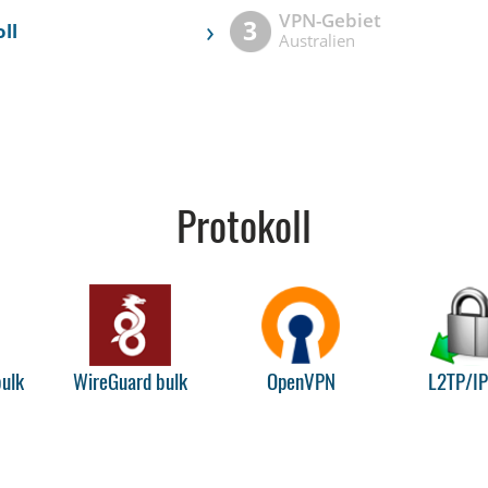
VPN-Gebiet
›
3
ll
Australien
Protokoll
ulk
WireGuard bulk
OpenVPN
L2TP/I