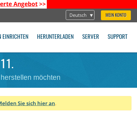
ierte Angebot
>>
Deutsch
MEIN KONTO
N EINRICHTEN
HERUNTERLADEN
SERVER
SUPPORT
 11.
 herstellen möchten
elden Sie sich hier an
.