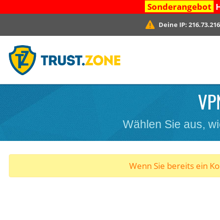
Sonderangebot
H
Deine IP:
216.73.216
VPN
Wählen Sie aus, wi
Wenn Sie bereits ein K