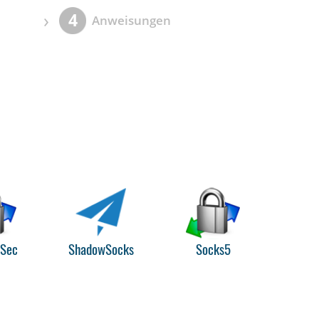
›
4
Anweisungen
PSec
ShadowSocks
Socks5