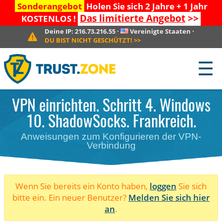
Sonderangebot
Holen Sie sich 2 Jahre + 1 Jahr
Das limitierte Angebot
>>
KOSTENLOS !
Deine IP:
216.73.216.55
·
Vereinigte Staaten
·
DU BIST NICHT GESCHÜTZT!
>>
☰
VPN einrichten. Schritt 4. Windows
10. ShadowSocks. Frankreich.
Anweisungen zum Konfigurieren der VPN-
Verbindung
Wenn Sie bereits ein Konto haben,
loggen
Sie sich
bitte ein. Ein neuer Benutzer?
Melden Sie sich hier
an
.