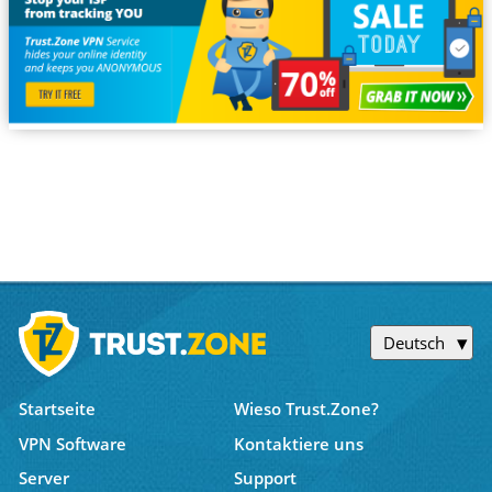
Deutsch
Startseite
Wieso Trust.Zone?
VPN Software
Kontaktiere uns
Server
Support