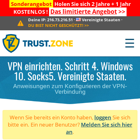
Sonderangebot
Holen Sie sich 2 Jahre + 1 Jahr
Das limitierte Angebot
>>
KOSTENLOS !
Deine IP:
216.73.216.51
·
Vereinigte Staaten
·
DU BIST NICHT GESCHÜTZT!
>>
☰
VPN einrichten. Schritt 4. Windows
10. Socks5. Vereinigte Staaten.
Anweisungen zum Konfigurieren der VPN-
Verbindung
Wenn Sie bereits ein Konto haben,
loggen
Sie sich
bitte ein. Ein neuer Benutzer?
Melden Sie sich hier
an
.