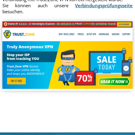
Sie können auch unsere
Verbindungsprüfungsseite
besuchen.
Deine IP: x.x.x.x ·
Vereinigte Staaten ·
Sie sind jetzt in
TRUST
.ZONE
! Ihr wirklicher Standort ist versteckt