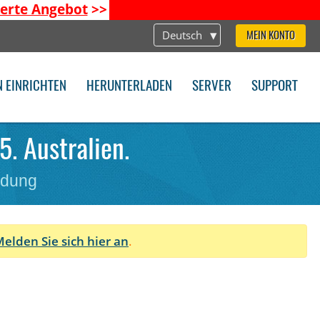
ierte Angebot
>>
Deutsch
MEIN KONTO
N EINRICHTEN
HERUNTERLADEN
SERVER
SUPPORT
. Australien.
ndung
elden Sie sich hier an
.