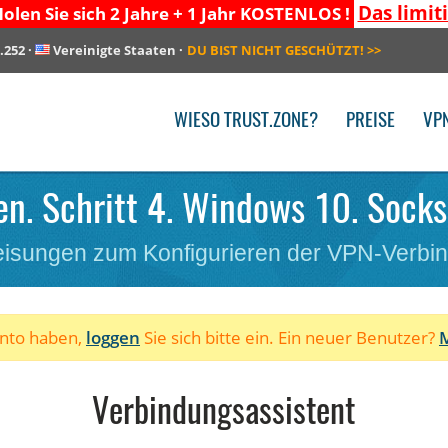
Das limit
olen Sie sich 2 Jahre + 1 Jahr KOSTENLOS !
.252
·
Vereinigte Staaten
·
DU BIST NICHT GESCHÜTZT!
>>
WIESO TRUST.ZONE?
PREISE
VP
en. Schritt 4. Windows 10. Socks5
isungen zum Konfigurieren der VPN-Verbi
onto haben,
loggen
Sie sich bitte ein. Ein neuer Benutzer?
M
Verbindungsassistent