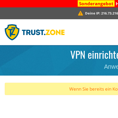
Sonderangebot
H
Deine IP:
216.73.216
VPN einricht
Anwe
Wenn Sie bereits ein K