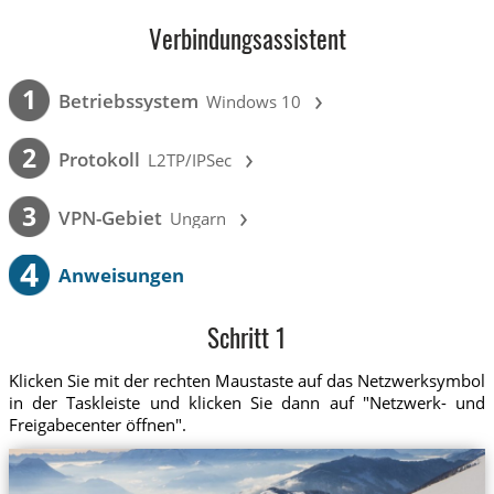
Verbindungsassistent
›
1
Betriebssystem
Windows 10
›
2
Protokoll
L2TP/IPSec
›
3
VPN-Gebiet
Ungarn
4
Anweisungen
Schritt 1
Klicken Sie mit der rechten Maustaste auf das Netzwerksymbol
in der Taskleiste und klicken Sie dann auf "Netzwerk- und
Freigabecenter öffnen".