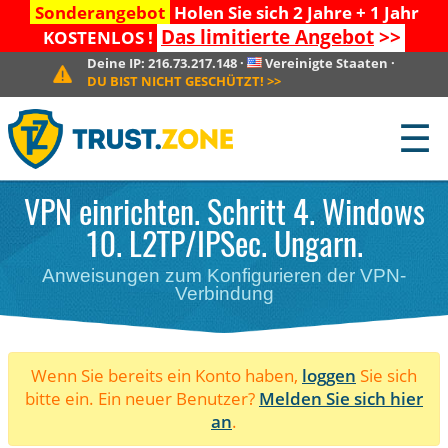
Sonderangebot
Holen Sie sich 2 Jahre + 1 Jahr
Das limitierte Angebot
>>
KOSTENLOS !
Deine IP:
216.73.217.148
·
Vereinigte Staaten
·
DU BIST NICHT GESCHÜTZT!
>>
☰
VPN einrichten. Schritt 4. Windows
10. L2TP/IPSec. Ungarn.
Anweisungen zum Konfigurieren der VPN-
Verbindung
Wenn Sie bereits ein Konto haben,
loggen
Sie sich
bitte ein. Ein neuer Benutzer?
Melden Sie sich hier
an
.