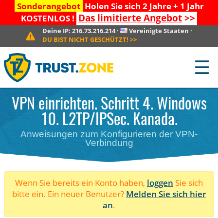
Sonderangebot
Holen Sie sich 2 Jahre + 1 Jahr
Das limitierte Angebot
>>
KOSTENLOS !
Deine IP:
216.73.216.214
·
Vereinigte Staaten
·
DU BIST NICHT GESCHÜTZT!
>>
☰
VPN einrichten. Schritt 4. Windows
10. L2TP/IPSec. Kanada.
Anweisungen zum Konfigurieren der VPN-
Verbindung
Wenn Sie bereits ein Konto haben,
loggen
Sie sich
bitte ein. Ein neuer Benutzer?
Melden Sie sich hier
an
.