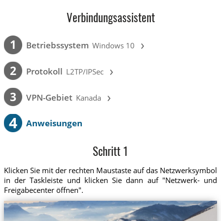
Verbindungsassistent
›
1
Betriebssystem
Windows 10
›
2
Protokoll
L2TP/IPSec
›
3
VPN-Gebiet
Kanada
4
Anweisungen
Schritt 1
Klicken Sie mit der rechten Maustaste auf das Netzwerksymbol
in der Taskleiste und klicken Sie dann auf "Netzwerk- und
Freigabecenter öffnen".