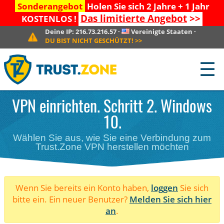
Sonderangebot
Holen Sie sich 2 Jahre + 1 Jahr
Das limitierte Angebot
>>
KOSTENLOS !
Deine IP:
216.73.216.57
·
Vereinigte Staaten
·
DU BIST NICHT GESCHÜTZT!
>>
☰
VPN einrichten. Schritt 2. Windows
10.
Wählen Sie aus, wie Sie eine Verbindung zum
Trust.Zone VPN herstellen möchten
Wenn Sie bereits ein Konto haben,
loggen
Sie sich
bitte ein. Ein neuer Benutzer?
Melden Sie sich hier
an
.