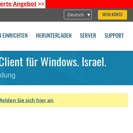
ierte Angebot
>>
Deutsch
MEIN KONTO
N EINRICHTEN
HERUNTERLADEN
SERVER
SUPPORT
lient für Windows. Israel.
ndung
elden Sie sich hier an
.