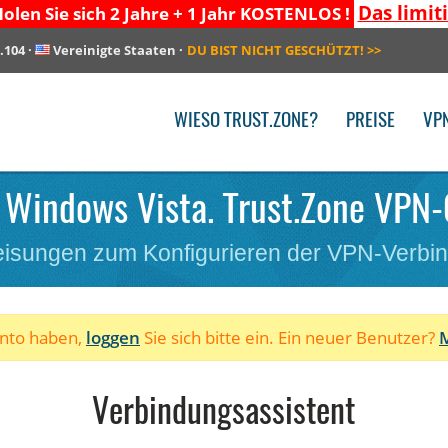
Das limit
olen Sie sich 2 Jahre + 1 Jahr KOSTENLOS !
.104
·
Vereinigte Staaten
·
DU BIST NICHT GESCHÜTZT!
>>
WIESO TRUST.ZONE?
PREISE
VP
. Windows Vista. Trust.Zone VPN-C
isungen zum Konfigurieren der VPN-Verbi
onto haben,
loggen
Sie sich bitte ein. Ein neuer Benutzer?
M
Verbindungsassistent