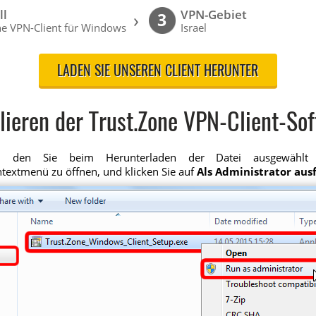
ll
VPN-Gebiet
›
3
ne VPN-Client für Windows
Israel
LADEN SIE UNSEREN CLIENT HERUNTER
llieren der Trust.Zone VPN-Client-So
 den Sie beim Herunterladen der Datei ausgewählt 
textmenü zu öffnen, und klicken Sie auf
Als Administrator aus