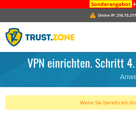
Sonderangebot
H
Deine IP:
216.73.217
VPN einrichten. Schritt 4
Anwe
Wenn Sie bereits ein K