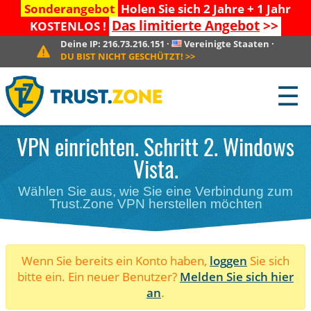
Sonderangebot
Holen Sie sich 2 Jahre + 1 Jahr
Das limitierte Angebot
>>
KOSTENLOS !
Deine IP:
216.73.216.151
·
Vereinigte Staaten
·
DU BIST NICHT GESCHÜTZT!
>>
☰
VPN einrichten. Schritt 2. Windows
Vista.
Wählen Sie aus, wie Sie eine Verbindung zum
Trust.Zone VPN herstellen möchten
Wenn Sie bereits ein Konto haben,
loggen
Sie sich
bitte ein. Ein neuer Benutzer?
Melden Sie sich hier
an
.