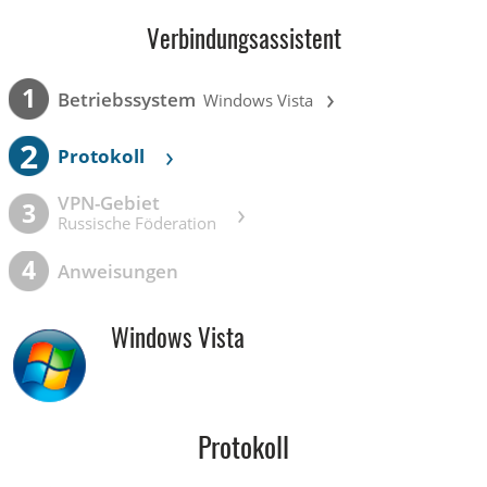
Verbindungsassistent
›
1
Betriebssystem
Windows Vista
2
›
Protokoll
VPN-Gebiet
›
3
Russische Föderation
4
Anweisungen
Windows Vista
Protokoll