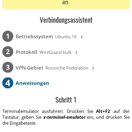
an
.
Verbindungsassistent
›
1
Betriebssystem
Ubuntu 16
›
2
Protokoll
WireGuard bulk
›
3
VPN-Gebiet
Russische Föderation
4
Anweisungen
Schritt 1
Terminalemulator ausführen: Drücken Sie
Alt+F2
auf der
Tastatur, geben Sie
x-terminal-emulator
ein, und drücken Sie
die Eingabetaste.