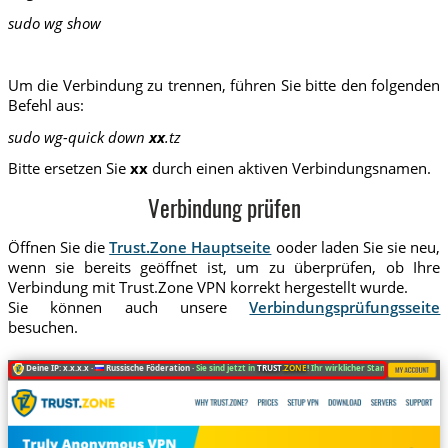
sudo wg show
Um die Verbindung zu trennen, führen Sie bitte den folgenden
Befehl aus:
sudo wg-quick down
xx
.tz
Bitte ersetzen Sie
xx
durch einen aktiven Verbindungsnamen.
Verbindung prüfen
Öffnen Sie die
Trust.Zone Hauptseite
ooder laden Sie sie neu,
wenn sie bereits geöffnet ist, um zu überprüfen, ob Ihre
Verbindung mit Trust.Zone VPN korrekt hergestellt wurde.
Sie können auch unsere
Verbindungsprüfungsseite
besuchen.
Deine IP: x.x.x.x ·
Russische Föderation ·
Sie sind jetzt in
TRUST
.ZONE
! Ihr wirklicher Standort ist verstec