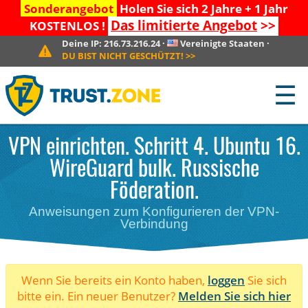
Sonderangebot
Holen Sie sich 2 Jahre + 1 Jahr
Das limitierte Angebot
>>
KOSTENLOS !
Deine IP:
216.73.216.24
·
Vereinigte Staaten
·
DU BIST NICHT GESCHÜTZT!
>>
☰
VPN einrichten. Schritt 4. Ubuntu 16.
WireGuard bulk. Russische
Föderation.
Anweisungen zum Konfigurieren der VPN-
Verbindung
Wenn Sie bereits ein Konto haben,
loggen
Sie sich
bitte ein. Ein neuer Benutzer?
Melden Sie sich hier