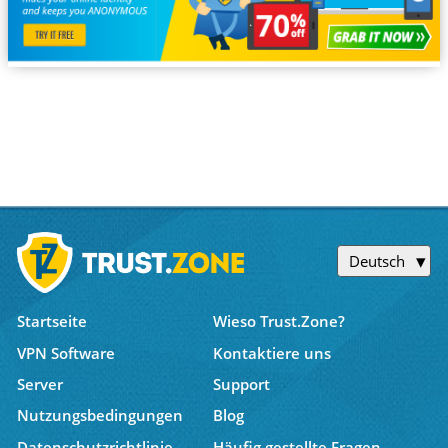
Deutsch
Startseite
Wieso Trust.Zone?
VPN Software
Kontaktiere uns
Server
Support
Nutzungsbedingungen
Blog
Datenschutzrichtlinie
Häufig gestellte Fragen