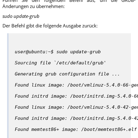
Führen Sie den folgenden Befehl aus, um die GRUB-
Änderungen zu übernehmen:
sudo update-grub
Der Befehl gibt die folgende Ausgabe zurück:
user@ubuntu:~$ sudo update-grub
Sourcing file `/etc/default/grub'
Generating grub configuration file ...
Found linux image: /boot/vmlinuz-5.4.0-66-ge
Found initrd image: /boot/initrd.img-5.4.0-6
Found linux image: /boot/vmlinuz-5.4.0-42-ge
Found initrd image: /boot/initrd.img-5.4.0-4
Found memtest86+ image: /boot/memtest86+.elf