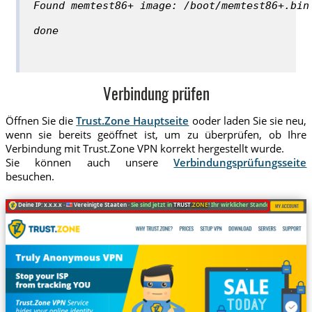
Found memtest86+ image: /boot/memtest86+.bin
done
Verbindung prüfen
Öffnen Sie die
Trust.Zone Hauptseite
ooder laden Sie sie neu,
wenn sie bereits geöffnet ist, um zu überprüfen, ob Ihre
Verbindung mit Trust.Zone VPN korrekt hergestellt wurde.
Sie können auch unsere
Verbindungsprüfungsseite
besuchen.
Deine IP: x.x.x.x ·
Vereinigte Staaten ·
Sie sind jetzt in
TRUST
.ZONE
! Ihr wirklicher Standort ist versteckt