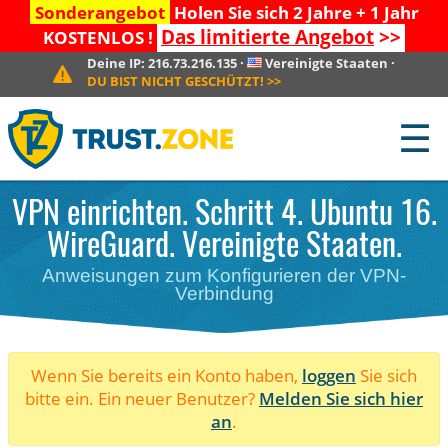
Sonderangebot
Holen Sie sich 2 Jahre + 1 Jahr
Das limitierte Angebot
>>
KOSTENLOS !
Deine IP:
216.73.216.135
·
Vereinigte Staaten
·
DU BIST NICHT GESCHÜTZT!
>>
☰
VPN einrichten. Schritt 4. Ubuntu 16.
WireGuard. Vereinigte Staaten.
Anweisungen zum Konfigurieren der VPN-
Verbindung
Wenn Sie bereits ein Konto haben,
loggen
Sie sich
bitte ein. Ein neuer Benutzer?
Melden Sie sich hier
an
.