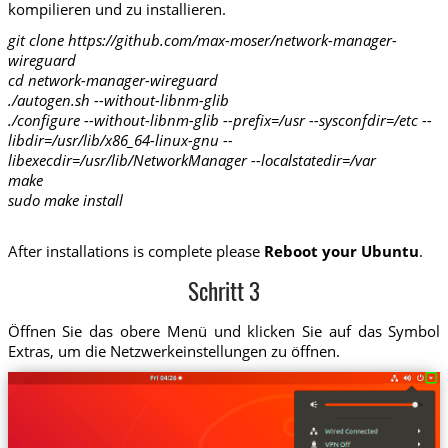
kompilieren und zu installieren.
git clone https://github.com/max-moser/network-manager-
wireguard
cd network-manager-wireguard
./autogen.sh --without-libnm-glib
./configure --without-libnm-glib --prefix=/usr --sysconfdir=/etc --
libdir=/usr/lib/x86_64-linux-gnu --
libexecdir=/usr/lib/NetworkManager --localstatedir=/var
make
sudo make install
After installations is complete please
Reboot your Ubuntu
.
Schritt 3
Öffnen Sie das obere Menü und klicken Sie auf das Symbol
Extras, um die Netzwerkeinstellungen zu öffnen.