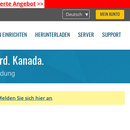
ierte Angebot
>>
Deutsch
MEIN KONTO
N EINRICHTEN
HERUNTERLADEN
SERVER
SUPPORT
rd. Kanada.
ndung
elden Sie sich hier an
.