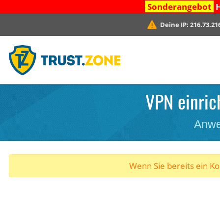
Sonderangebot
H
Deine IP:
216.73.21
VPN einric
Anwe
Wenn Sie bereits ein K