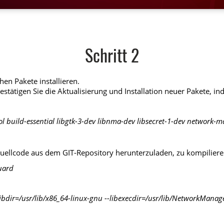
Schritt 2
hen Pakete installieren.
estätigen Sie die Aktualisierung und Installation neuer Pakete, i
ool build-essential libgtk-3-dev libnma-dev libsecret-1-dev network-
ellcode aus dem GIT-Repository herunterzuladen, zu kompilieren
uard
-libdir=/usr/lib/x86_64-linux-gnu --libexecdir=/usr/lib/NetworkManage