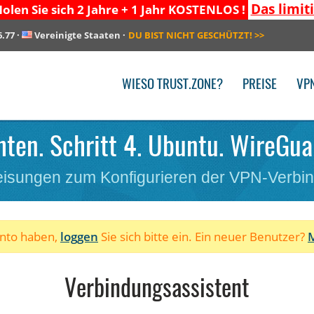
Das limit
olen Sie sich 2 Jahre + 1 Jahr KOSTENLOS !
6.77
·
Vereinigte Staaten
·
DU BIST NICHT GESCHÜTZT!
>>
WIESO TRUST.ZONE?
PREISE
VP
hten. Schritt 4. Ubuntu. WireGua
isungen zum Konfigurieren der VPN-Verbi
onto haben,
loggen
Sie sich bitte ein. Ein neuer Benutzer?
M
Verbindungsassistent