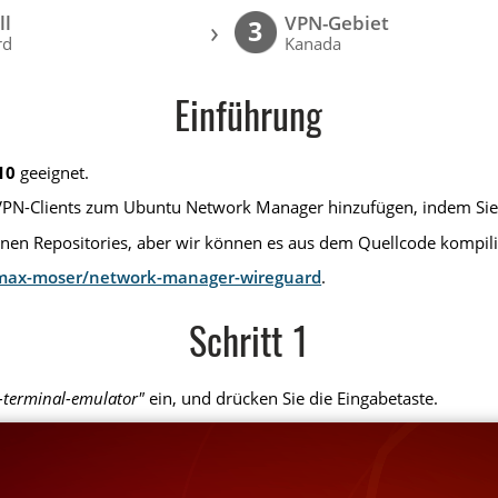
ll
VPN-Gebiet
›
3
rd
Kanada
Einführung
10
geeignet.
d VPN-Clients zum Ubuntu Network Manager hinzufügen, indem Sie
nen Repositories, aber wir können es aus dem Quellcode kompil
/max-moser/network-manager-wireguard
.
Schritt 1
-terminal-emulator"
ein, und drücken Sie die Eingabetaste.