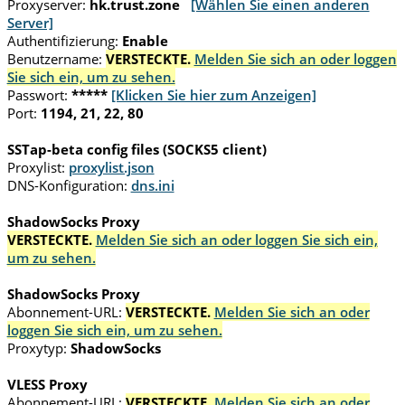
Proxyserver:
hk.trust.zone
[Wählen Sie einen anderen
Server]
Authentifizierung:
Enable
Benutzername:
VERSTECKTE.
Melden Sie sich an oder loggen
Sie sich ein, um zu sehen.
Passwort:
*****
[Klicken Sie hier zum Anzeigen]
Port:
1194, 21, 22, 80
SSTap-beta config files (SOCKS5 client)
Proxylist:
proxylist.json
DNS-Konfiguration:
dns.ini
ShadowSocks Proxy
VERSTECKTE.
Melden Sie sich an oder loggen Sie sich ein,
um zu sehen.
ShadowSocks Proxy
Abonnement-URL:
VERSTECKTE.
Melden Sie sich an oder
loggen Sie sich ein, um zu sehen.
Proxytyp:
ShadowSocks
VLESS Proxy
Abonnement-URL:
VERSTECKTE.
Melden Sie sich an oder