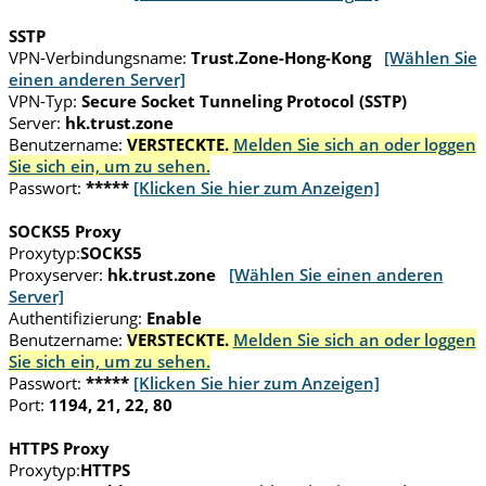
SSTP
VPN-Verbindungsname:
Trust.Zone-Hong-Kong
[Wählen Sie
einen anderen Server]
VPN-Typ:
Secure Socket Tunneling Protocol (SSTP)
Server:
hk.trust.zone
Benutzername:
VERSTECKTE.
Melden Sie sich an oder loggen
Sie sich ein, um zu sehen.
Passwort:
*****
[Klicken Sie hier zum Anzeigen]
SOCKS5 Proxy
Proxytyp:
SOCKS5
Proxyserver:
hk.trust.zone
[Wählen Sie einen anderen
Server]
Authentifizierung:
Enable
Benutzername:
VERSTECKTE.
Melden Sie sich an oder loggen
Sie sich ein, um zu sehen.
Passwort:
*****
[Klicken Sie hier zum Anzeigen]
Port:
1194, 21, 22, 80
HTTPS Proxy
Proxytyp:
HTTPS