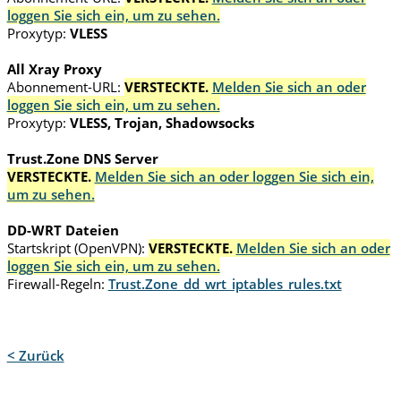
loggen Sie sich ein, um zu sehen.
Proxytyp:
VLESS
All Xray Proxy
Abonnement-URL:
VERSTECKTE.
Melden Sie sich an oder
loggen Sie sich ein, um zu sehen.
Proxytyp:
VLESS, Trojan, Shadowsocks
Trust.Zone DNS Server
VERSTECKTE.
Melden Sie sich an oder loggen Sie sich ein,
um zu sehen.
DD-WRT Dateien
Startskript (OpenVPN):
VERSTECKTE.
Melden Sie sich an oder
loggen Sie sich ein, um zu sehen.
Firewall-Regeln:
Trust.Zone_dd_wrt_iptables_rules.txt
< Zurück