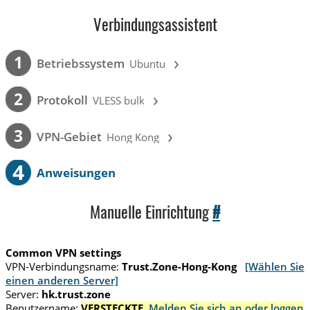
Verbindungsassistent
›
1
Betriebssystem
Ubuntu
›
2
Protokoll
VLESS bulk
›
3
VPN-Gebiet
Hong Kong
4
Anweisungen
Manuelle Einrichtung
#
Common VPN settings
VPN-Verbindungsname:
Trust.Zone-Hong-Kong
[Wählen Sie
einen anderen Server]
Server:
hk.trust.zone
Benutzername:
VERSTECKTE.
Melden Sie sich an oder loggen