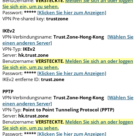
Benutzername:
VERSTECKTE.
Melden Sie sich an oder loggen
Sie sich ein, um zu sehen.
Passwort:
*****
[Klicken Sie hier zum Anzeigen]
VPN Pre-shared key:
trustzone
IKEv2
VPN-Verbindungsname:
Trust.Zone-Hong-Kong
[Wählen Sie
einen anderen Server]
VPN-Typ:
IKEv2
Server:
hk.trust.zone
Benutzername:
VERSTECKTE.
Melden Sie sich an oder loggen
Sie sich ein, um zu sehen.
Passwort:
*****
[Klicken Sie hier zum Anzeigen]
IKEv2 entferne ID:
trust.zone
PPTP
VPN-Verbindungsname:
Trust.Zone-Hong-Kong
[Wählen Sie
einen anderen Server]
VPN-Typ:
Point to Point Tunneling Protocol (PPTP)
Server:
hk.trust.zone
Benutzername:
VERSTECKTE.
Melden Sie sich an oder loggen
Sie sich ein, um zu sehen.
Passwort:
*****
[Klicken Sie hier zum Anzeigen]