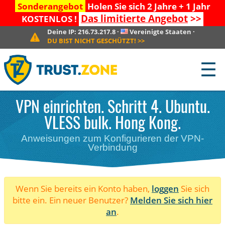
Sonderangebot
Holen Sie sich 2 Jahre + 1 Jahr
Das limitierte Angebot
>>
KOSTENLOS !
Deine IP:
216.73.217.8
·
Vereinigte Staaten
·
DU BIST NICHT GESCHÜTZT!
>>
☰
VPN einrichten. Schritt 4. Ubuntu.
VLESS bulk. Hong Kong.
Anweisungen zum Konfigurieren der VPN-
Verbindung
Wenn Sie bereits ein Konto haben,
loggen
Sie sich
bitte ein. Ein neuer Benutzer?
Melden Sie sich hier
an
.