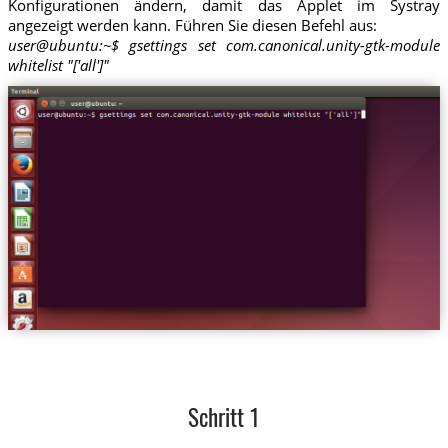
Konfigurationen ändern, damit das Applet im Systray
angezeigt werden kann. Führen Sie diesen Befehl aus:
user@ubuntu:~$ gsettings set com.canonical.unity-gtk-module
whitelist "['all']"
Schritt 1