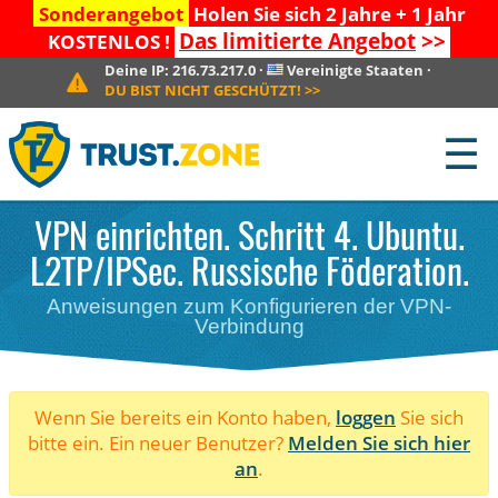
Sonderangebot
Holen Sie sich 2 Jahre + 1 Jahr
Das limitierte Angebot
>>
KOSTENLOS !
Deine IP:
216.73.217.0
·
Vereinigte Staaten
·
DU BIST NICHT GESCHÜTZT!
>>
☰
VPN einrichten. Schritt 4. Ubuntu.
L2TP/IPSec. Russische Föderation.
Anweisungen zum Konfigurieren der VPN-
Verbindung
Wenn Sie bereits ein Konto haben,
loggen
Sie sich
bitte ein. Ein neuer Benutzer?
Melden Sie sich hier
an
.