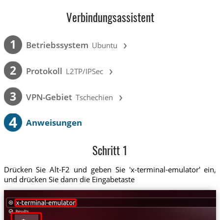
Verbindungsassistent
›
1
Betriebssystem
Ubuntu
›
2
Protokoll
L2TP/IPSec
›
3
VPN-Gebiet
Tschechien
4
Anweisungen
Schritt 1
Drücken Sie Alt-F2 und geben Sie 'x-terminal-emulator' ein,
und drücken Sie dann die Eingabetaste