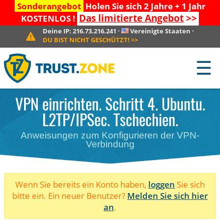
Sonderangebot
Holen Sie sich 2 Jahre + 1 Jahr
Das limitierte Angebot
>>
KOSTENLOS !
Deine IP:
216.73.216.241
·
Vereinigte Staaten
·
DU BIST NICHT GESCHÜTZT!
>>
☰
VPN einrichten. Schritt 4. Ubuntu.
L2TP/IPSec. Tschechien.
Anweisungen zum Konfigurieren der VPN-
Verbindung
Wenn Sie bereits ein Konto haben,
loggen
Sie sich
bitte ein. Ein neuer Benutzer?
Melden Sie sich hier
an
.