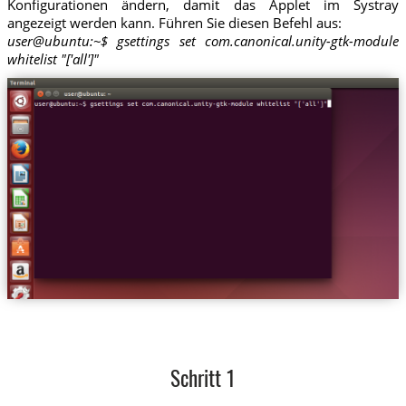
Konfigurationen ändern, damit das Applet im Systray
angezeigt werden kann. Führen Sie diesen Befehl aus:
user@ubuntu:~$ gsettings set com.canonical.unity-gtk-module
whitelist "['all']"
Schritt 1