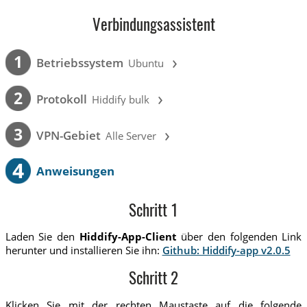
Verbindungsassistent
›
1
Betriebssystem
Ubuntu
›
2
Protokoll
Hiddify bulk
›
3
VPN-Gebiet
Alle Server
4
Anweisungen
Schritt 1
Laden Sie den
Hiddify-App-Client
über den folgenden Link
herunter und installieren Sie ihn:
Github: Hiddify-app v2.0.5
Schritt 2
Klicken Sie mit der rechten Maustaste auf die folgende