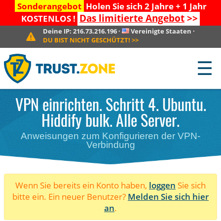
Sonderangebot
Holen Sie sich 2 Jahre + 1 Jahr
Das limitierte Angebot
>>
KOSTENLOS !
Deine IP:
216.73.216.196
·
Vereinigte Staaten
·
DU BIST NICHT GESCHÜTZT!
>>
☰
VPN einrichten. Schritt 4. Ubuntu.
Hiddify bulk. Alle Server.
Anweisungen zum Konfigurieren der VPN-
Verbindung
Wenn Sie bereits ein Konto haben,
loggen
Sie sich
bitte ein. Ein neuer Benutzer?
Melden Sie sich hier
an
.