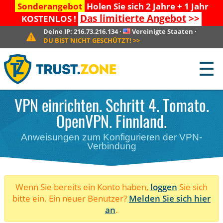
Sonderangebot
Holen Sie sich 2 Jahre + 1 Jahr
Das limitierte Angebot
>>
KOSTENLOS !
Deine IP:
216.73.216.134
·
Vereinigte Staaten
·
DU BIST NICHT GESCHÜTZT!
>>
☰
VPN einrichten. Schritt 4. Tomato.
OpenVPN. Finnland.
Anweisungen zum Konfigurieren der VPN-
Verbindung
Wenn Sie bereits ein Konto haben,
loggen
Sie sich
bitte ein. Ein neuer Benutzer?
Melden Sie sich hier
an
.