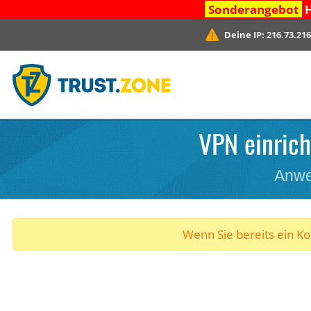
Sonderangebot
H
Deine IP:
216.73.216
VPN einrich
Anwe
Wenn Sie bereits ein K