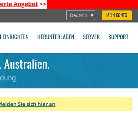
ierte Angebot
>>
Deutsch
MEIN KONTO
N EINRICHTEN
HERUNTERLADEN
SERVER
SUPPORT
 Australien.
ndung
elden Sie sich hier an
.