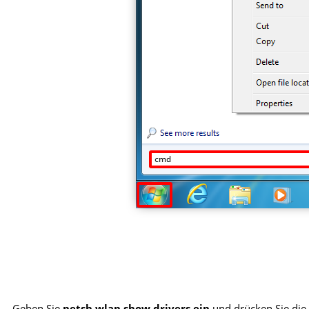
Geben Sie
netsh wlan show drivers ein
und drücken Sie die 