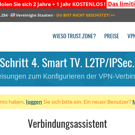
Das limit
olen Sie sich 2 Jahre + 1 Jahr KOSTENLOS !
.254
·
Vereinigte Staaten
·
DU BIST NICHT GESCHÜTZT!
>>
WIESO TRUST.ZONE?
PREISE
VP
 Schritt 4. Smart TV. L2TP/IPSec.
isungen zum Konfigurieren der VPN-Verbi
onto haben,
loggen
Sie sich bitte ein. Ein neuer Benutzer?
M
Verbindungsassistent