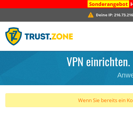
Sonderangebot
H
Deine IP:
216.73.216
VPN einrichten.
Anwe
Wenn Sie bereits ein K