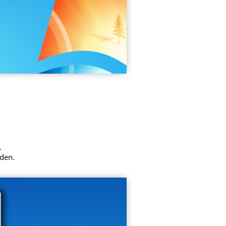
.
rden.