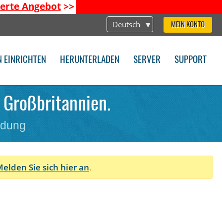
ierte Angebot
>>
Deutsch
MEIN KONTO
N EINRICHTEN
HERUNTERLADEN
SERVER
SUPPORT
 Großbritannien.
ndung
elden Sie sich hier an
.