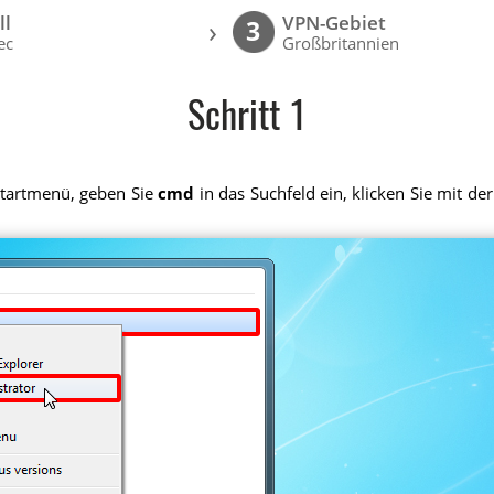
ll
VPN-Gebiet
›
3
ec
Großbritannien
Schritt 1
 Startmenü, geben Sie
cmd
in das Suchfeld ein, klicken Sie mit d