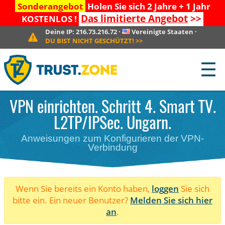
Sonderangebot
Holen Sie sich 2 Jahre + 1 Jahr
Das limitierte Angebot
>>
KOSTENLOS !
Deine IP:
216.73.216.72
·
Vereinigte Staaten
·
DU BIST NICHT GESCHÜTZT!
>>
☰
VPN einrichten. Schritt 4. Smart TV.
L2TP/IPSec. Ungarn.
Anweisungen zum Konfigurieren der VPN-
Verbindung
Wenn Sie bereits ein Konto haben,
loggen
Sie sich
bitte ein. Ein neuer Benutzer?
Melden Sie sich hier
an
.