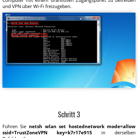
und VPN über Wi-Fi freizugeben.
Schritt 3
Führen Sie
netsh wlan set hostednetwork mode=allow
ssid=TrustZoneVPN key=k7r17e915
in derselben