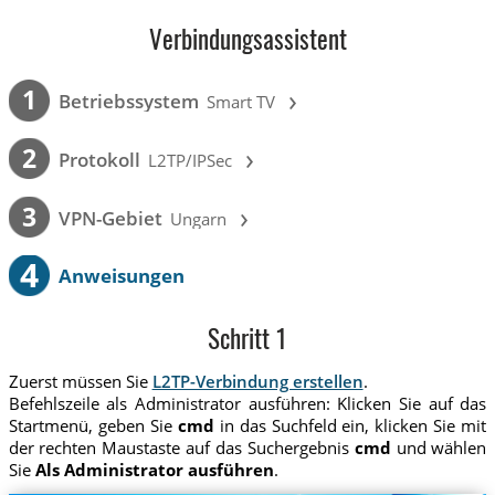
Verbindungsassistent
›
1
Betriebssystem
Smart TV
›
2
Protokoll
L2TP/IPSec
›
3
VPN-Gebiet
Ungarn
4
Anweisungen
Schritt 1
Zuerst müssen Sie
L2TP-Verbindung erstellen
.
Befehlszeile als Administrator ausführen: Klicken Sie auf das
Startmenü, geben Sie
cmd
in das Suchfeld ein, klicken Sie mit
der rechten Maustaste auf das Suchergebnis
cmd
und wählen
Sie
Als Administrator ausführen
.