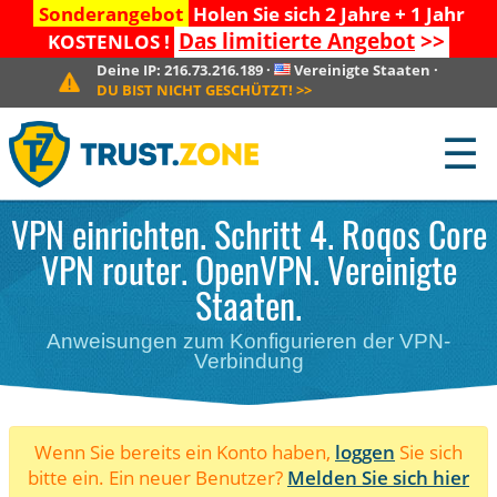
Sonderangebot
Holen Sie sich 2 Jahre + 1 Jahr
Das limitierte Angebot
>>
KOSTENLOS !
Deine IP:
216.73.216.189
·
Vereinigte Staaten
·
DU BIST NICHT GESCHÜTZT!
>>
☰
VPN einrichten. Schritt 4. Roqos Core
VPN router. OpenVPN. Vereinigte
Staaten.
Anweisungen zum Konfigurieren der VPN-
Verbindung
Wenn Sie bereits ein Konto haben,
loggen
Sie sich
bitte ein. Ein neuer Benutzer?
Melden Sie sich hier