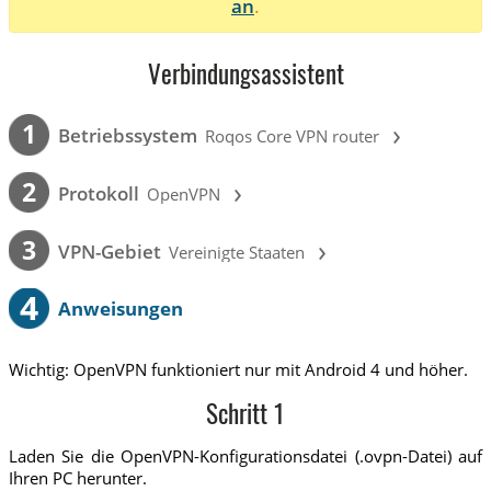
an
.
Verbindungsassistent
›
1
Betriebssystem
Roqos Core VPN router
›
2
Protokoll
OpenVPN
›
3
VPN-Gebiet
Vereinigte Staaten
4
Anweisungen
Wichtig: OpenVPN funktioniert nur mit Android 4 und höher.
Schritt 1
Laden Sie die OpenVPN-Konfigurationsdatei (.ovpn-Datei) auf
Ihren PC herunter.