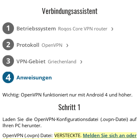
Verbindungsassistent
›
1
Betriebssystem
Roqos Core VPN router
›
2
Protokoll
OpenVPN
›
3
VPN-Gebiet
Griechenland
4
Anweisungen
Wichtig: OpenVPN funktioniert nur mit Android 4 und höher.
Schritt 1
Laden Sie die OpenVPN-Konfigurationsdatei (.ovpn-Datei) auf
Ihren PC herunter.
OpenVPN (.ovpn) Datei:
VERSTECKTE.
Melden Sie sich an oder