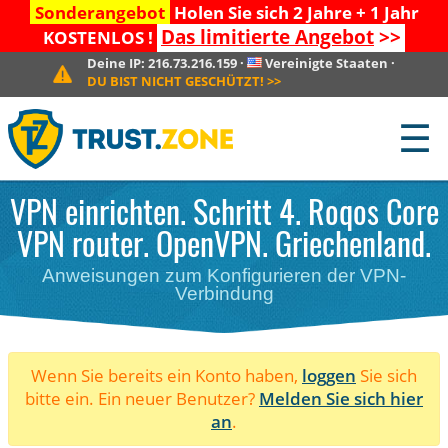
Sonderangebot
Holen Sie sich 2 Jahre + 1 Jahr
Das limitierte Angebot
>>
KOSTENLOS !
Deine IP:
216.73.216.159
·
Vereinigte Staaten
·
DU BIST NICHT GESCHÜTZT!
>>
☰
VPN einrichten. Schritt 4. Roqos Core
VPN router. OpenVPN. Griechenland.
Anweisungen zum Konfigurieren der VPN-
Verbindung
Wenn Sie bereits ein Konto haben,
loggen
Sie sich
bitte ein. Ein neuer Benutzer?
Melden Sie sich hier
an
.