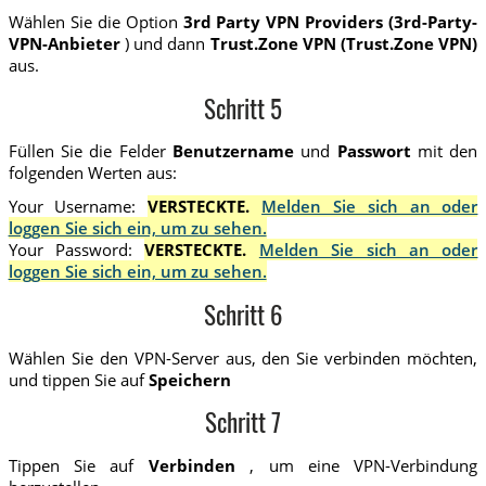
Wählen Sie die Option
3rd Party VPN Providers (3rd-Party-
VPN-Anbieter
) und dann
Trust.Zone VPN (Trust.Zone VPN)
aus.
Schritt 5
Füllen Sie die Felder
Benutzername
und
Passwort
mit den
folgenden Werten aus:
Your Username:
VERSTECKTE.
Melden Sie sich an oder
loggen Sie sich ein, um zu sehen.
Your Password:
VERSTECKTE.
Melden Sie sich an oder
loggen Sie sich ein, um zu sehen.
Schritt 6
Wählen Sie den VPN-Server aus, den Sie verbinden möchten,
und tippen Sie auf
Speichern
Schritt 7
Tippen Sie auf
Verbinden
, um eine VPN-Verbindung