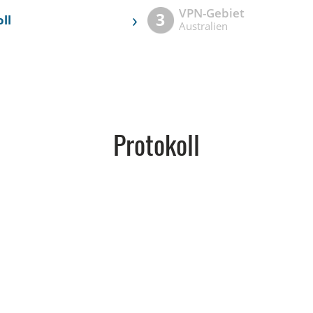
VPN-Gebiet
›
3
ll
Australien
Protokoll