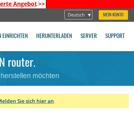
ierte Angebot
>>
Deutsch
MEIN KONTO
N EINRICHTEN
HERUNTERLADEN
SERVER
SUPPORT
N router.
 herstellen möchten
elden Sie sich hier an
.