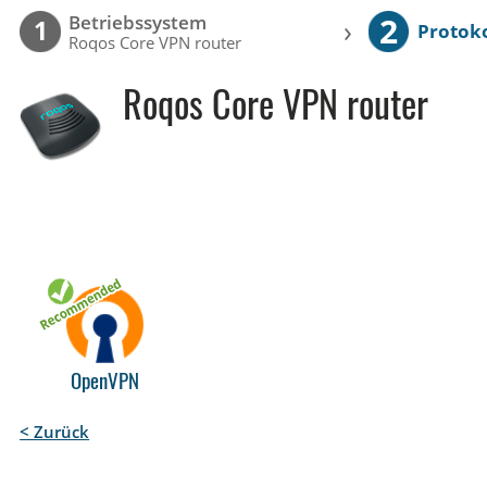
2
Betriebssystem
›
1
Protoko
Roqos Core VPN router
Roqos Core VPN router
OpenVPN
< Zurück