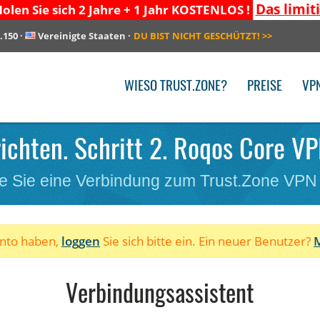
Das limit
olen Sie sich 2 Jahre + 1 Jahr KOSTENLOS !
.150
·
Vereinigte Staaten
·
DU BIST NICHT GESCHÜTZT!
>>
WIESO TRUST.ZONE?
PREISE
VP
ichten. Schritt 2. Roqos Core VP
e Sie eine Verbindung zum Trust.Zone VPN
onto haben,
loggen
Sie sich bitte ein. Ein neuer Benutzer?
M
Verbindungsassistent