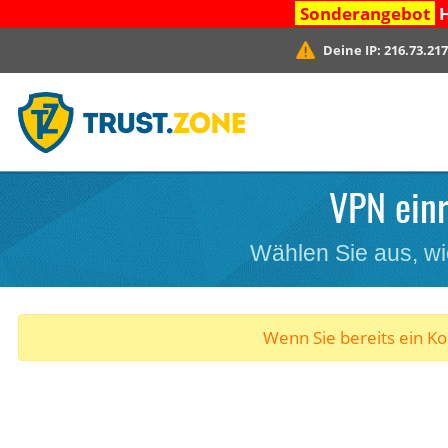
Sonderangebot
H
Deine IP:
216.73.217
VPN einr
Wählen Sie aus, wi
Wenn Sie bereits ein K