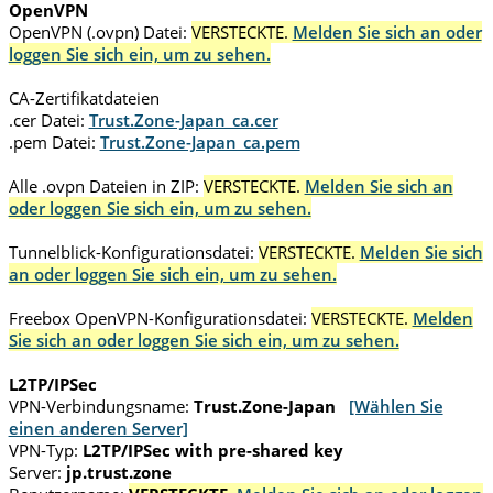
OpenVPN
OpenVPN (.ovpn) Datei:
VERSTECKTE.
Melden Sie sich an oder
loggen Sie sich ein, um zu sehen.
CA-Zertifikatdateien
.cer Datei:
Trust.Zone-Japan_ca.cer
.pem Datei:
Trust.Zone-Japan_ca.pem
Alle .ovpn Dateien in ZIP:
VERSTECKTE.
Melden Sie sich an
oder loggen Sie sich ein, um zu sehen.
Tunnelblick-Konfigurationsdatei:
VERSTECKTE.
Melden Sie sich
an oder loggen Sie sich ein, um zu sehen.
Freebox OpenVPN-Konfigurationsdatei:
VERSTECKTE.
Melden
Sie sich an oder loggen Sie sich ein, um zu sehen.
L2TP/IPSec
VPN-Verbindungsname:
Trust.Zone-Japan
[Wählen Sie
einen anderen Server]
VPN-Typ:
L2TP/IPSec with pre-shared key
Server:
jp.trust.zone