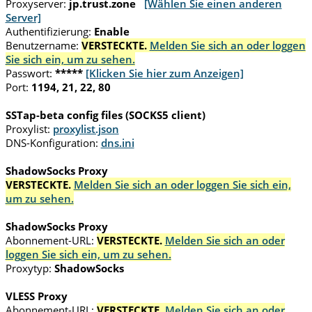
Proxyserver:
jp.trust.zone
[Wählen Sie einen anderen
Server]
Authentifizierung:
Enable
Benutzername:
VERSTECKTE.
Melden Sie sich an oder loggen
Sie sich ein, um zu sehen.
Passwort:
*****
[Klicken Sie hier zum Anzeigen]
Port:
1194, 21, 22, 80
SSTap-beta config files (SOCKS5 client)
Proxylist:
proxylist.json
DNS-Konfiguration:
dns.ini
ShadowSocks Proxy
VERSTECKTE.
Melden Sie sich an oder loggen Sie sich ein,
um zu sehen.
ShadowSocks Proxy
Abonnement-URL:
VERSTECKTE.
Melden Sie sich an oder
loggen Sie sich ein, um zu sehen.
Proxytyp:
ShadowSocks
VLESS Proxy
Abonnement-URL:
VERSTECKTE.
Melden Sie sich an oder