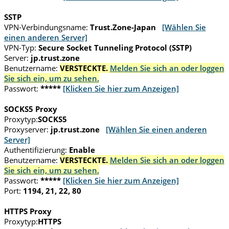
SSTP
VPN-Verbindungsname:
Trust.Zone-Japan
[Wählen Sie
einen anderen Server]
VPN-Typ:
Secure Socket Tunneling Protocol (SSTP)
Server:
jp.trust.zone
Benutzername:
VERSTECKTE.
Melden Sie sich an oder loggen
Sie sich ein, um zu sehen.
Passwort:
*****
[Klicken Sie hier zum Anzeigen]
SOCKS5 Proxy
Proxytyp:
SOCKS5
Proxyserver:
jp.trust.zone
[Wählen Sie einen anderen
Server]
Authentifizierung:
Enable
Benutzername:
VERSTECKTE.
Melden Sie sich an oder loggen
Sie sich ein, um zu sehen.
Passwort:
*****
[Klicken Sie hier zum Anzeigen]
Port:
1194, 21, 22, 80
HTTPS Proxy
Proxytyp:
HTTPS