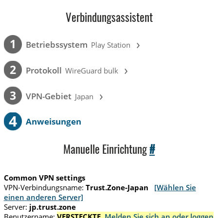
Verbindungsassistent
›
1
Betriebssystem
Play Station
›
2
Protokoll
WireGuard bulk
›
3
VPN-Gebiet
Japan
4
Anweisungen
Manuelle Einrichtung
#
Common VPN settings
VPN-Verbindungsname:
Trust.Zone-Japan
[Wählen Sie
einen anderen Server]
Server:
jp.trust.zone
Benutzername:
VERSTECKTE.
Melden Sie sich an oder loggen