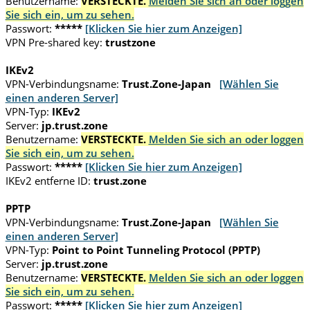
Benutzername:
VERSTECKTE.
Melden Sie sich an oder loggen
Sie sich ein, um zu sehen.
Passwort:
*****
[Klicken Sie hier zum Anzeigen]
VPN Pre-shared key:
trustzone
IKEv2
VPN-Verbindungsname:
Trust.Zone-Japan
[Wählen Sie
einen anderen Server]
VPN-Typ:
IKEv2
Server:
jp.trust.zone
Benutzername:
VERSTECKTE.
Melden Sie sich an oder loggen
Sie sich ein, um zu sehen.
Passwort:
*****
[Klicken Sie hier zum Anzeigen]
IKEv2 entferne ID:
trust.zone
PPTP
VPN-Verbindungsname:
Trust.Zone-Japan
[Wählen Sie
einen anderen Server]
VPN-Typ:
Point to Point Tunneling Protocol (PPTP)
Server:
jp.trust.zone
Benutzername:
VERSTECKTE.
Melden Sie sich an oder loggen
Sie sich ein, um zu sehen.
Passwort:
*****
[Klicken Sie hier zum Anzeigen]