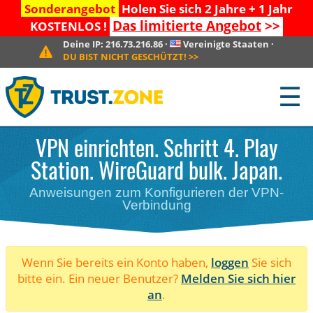
Sonderangebot
Holen Sie sich 2 Jahre + 1 Jahr
Das limitierte Angebot
>>
KOSTENLOS !
Deine IP:
216.73.216.86
·
Vereinigte Staaten
·
DU BIST NICHT GESCHÜTZT!
>>
☰
VPN einrichten. Schritt 4. Play
Station. WireGuard bulk. Japan.
Anweisungen zum Konfigurieren der VPN-
Verbindung
Wenn Sie bereits ein Konto haben,
loggen
Sie sich
bitte ein. Ein neuer Benutzer?
Melden Sie sich hier
an
.