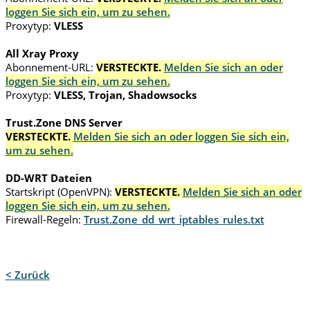
loggen Sie sich ein, um zu sehen.
Proxytyp:
VLESS
All Xray Proxy
Abonnement-URL:
VERSTECKTE.
Melden Sie sich an oder
loggen Sie sich ein, um zu sehen.
Proxytyp:
VLESS, Trojan, Shadowsocks
Trust.Zone DNS Server
VERSTECKTE.
Melden Sie sich an oder loggen Sie sich ein,
um zu sehen.
DD-WRT Dateien
Startskript (OpenVPN):
VERSTECKTE.
Melden Sie sich an oder
loggen Sie sich ein, um zu sehen.
Firewall-Regeln:
Trust.Zone_dd_wrt_iptables_rules.txt
< Zurück