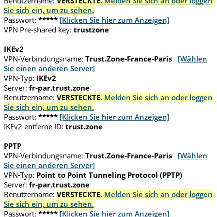
Benutzername:
VERSTECKTE.
Melden Sie sich an oder loggen
Sie sich ein, um zu sehen.
Passwort:
*****
[Klicken Sie hier zum Anzeigen]
VPN Pre-shared key:
trustzone
IKEv2
VPN-Verbindungsname:
Trust.Zone-France-Paris
[Wählen
Sie einen anderen Server]
VPN-Typ:
IKEv2
Server:
fr-par.trust.zone
Benutzername:
VERSTECKTE.
Melden Sie sich an oder loggen
Sie sich ein, um zu sehen.
Passwort:
*****
[Klicken Sie hier zum Anzeigen]
IKEv2 entferne ID:
trust.zone
PPTP
VPN-Verbindungsname:
Trust.Zone-France-Paris
[Wählen
Sie einen anderen Server]
VPN-Typ:
Point to Point Tunneling Protocol (PPTP)
Server:
fr-par.trust.zone
Benutzername:
VERSTECKTE.
Melden Sie sich an oder loggen
Sie sich ein, um zu sehen.
Passwort:
*****
[Klicken Sie hier zum Anzeigen]