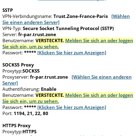
SSTP
VPN-Verbindungsname:
Trust.Zone-France-Paris
[Wählen
Sie einen anderen Server]
VPN-Typ:
Secure Socket Tunneling Protocol (SSTP)
Server:
fr-par.trust.zone
Benutzername:
VERSTECKTE.
Melden Sie sich an oder loggen
Sie sich ein, um zu sehen.
Passwort:
*****
[Klicken Sie hier zum Anzeigen]
SOCKS5 Proxy
Proxytyp:
SOCKS5
Proxyserver:
fr-par.trust.zone
[Wählen Sie einen anderen
Server]
Authentifizierung:
Enable
Benutzername:
VERSTECKTE.
Melden Sie sich an oder loggen
Sie sich ein, um zu sehen.
Passwort:
*****
[Klicken Sie hier zum Anzeigen]
Port:
1194, 21, 22, 80
HTTPS Proxy
Proxytyp:
HTTPS