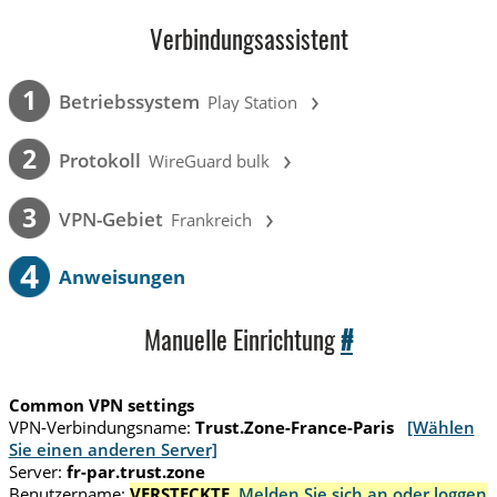
Verbindungsassistent
›
1
Betriebssystem
Play Station
›
2
Protokoll
WireGuard bulk
›
3
VPN-Gebiet
Frankreich
4
Anweisungen
Manuelle Einrichtung
#
Common VPN settings
VPN-Verbindungsname:
Trust.Zone-France-Paris
[Wählen
Sie einen anderen Server]
Server:
fr-par.trust.zone
Benutzername:
VERSTECKTE.
Melden Sie sich an oder loggen