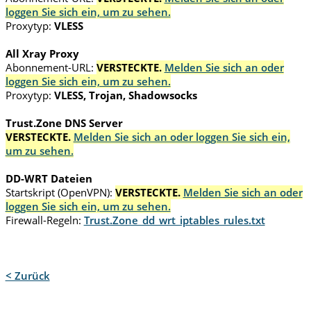
loggen Sie sich ein, um zu sehen.
Proxytyp:
VLESS
All Xray Proxy
Abonnement-URL:
VERSTECKTE.
Melden Sie sich an oder
loggen Sie sich ein, um zu sehen.
Proxytyp:
VLESS, Trojan, Shadowsocks
Trust.Zone DNS Server
VERSTECKTE.
Melden Sie sich an oder loggen Sie sich ein,
um zu sehen.
DD-WRT Dateien
Startskript (OpenVPN):
VERSTECKTE.
Melden Sie sich an oder
loggen Sie sich ein, um zu sehen.
Firewall-Regeln:
Trust.Zone_dd_wrt_iptables_rules.txt
< Zurück