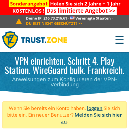
Sonderangebot
Holen Sie sich 2 Jahre + 1 Jahr
Das limitierte Angebot
>>
KOSTENLOS !
Deine IP:
216.73.216.61
·
Vereinigte Staaten
·
DU BIST NICHT GESCHÜTZT!
>>
☰
VPN einrichten. Schritt 4. Play
Station. WireGuard bulk. Frankreich.
Anweisungen zum Konfigurieren der VPN-
Verbindung
Wenn Sie bereits ein Konto haben,
loggen
Sie sich
bitte ein. Ein neuer Benutzer?
Melden Sie sich hier
an
.