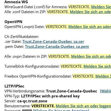
Amnezia WG
WireGuard-Datei (.conf) für Amnezia:
VERSTECKTE.
Melden Sie
Alle .conf Dateien in ZIP:
VERSTECKTE.
Melden Sie sich an ode
OpenVPN
OpenVPN (.ovpn) Datei:
VERSTECKTE.
Melden Sie sich an oder
CA-Zertifikatdateien
.cer Datei:
Trust.Zone-Canada-Quebec_ca.cer
.pem Datei:
Trust.Zone-Canada-Quebec_ca.pem
Alle .ovpn Dateien in ZIP:
VERSTECKTE.
Melden Sie sich an ode
Tunnelblick-Konfigurationsdatei:
VERSTECKTE.
Melden Sie sich
Freebox OpenVPN-Konfigurationsdatei:
VERSTECKTE.
Melden S
L2TP/IPSec
VPN-Verbindungsname:
Trust.Zone-Canada-Quebec
[Wähl
VPN-Typ:
L2TP/IPSec with pre-shared key
Server:
ca-qc.trust.zone
Benutzername:
VERSTECKTE.
Melden Sie sich an oder loggen
Passwort:
*****
[Klicken Sie hier zum Anzeigen]