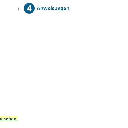
4
›
Anweisungen
zu sehen.