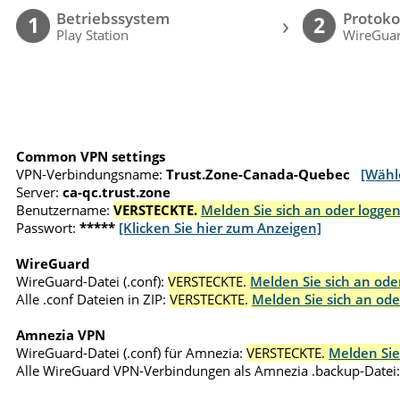
Betriebssystem
Protoko
›
1
2
Play Station
WireGuar
Common VPN settings
VPN-Verbindungsname:
Trust.Zone-Canada-Quebec
[Wähl
Server:
ca-qc.trust.zone
Benutzername:
VERSTECKTE.
Melden Sie sich an oder loggen
Passwort:
*****
[Klicken Sie hier zum Anzeigen]
WireGuard
WireGuard-Datei (.conf):
VERSTECKTE.
Melden Sie sich an oder
Alle .conf Dateien in ZIP:
VERSTECKTE.
Melden Sie sich an ode
Amnezia VPN
WireGuard-Datei (.conf) für Amnezia:
VERSTECKTE.
Melden Sie
Alle WireGuard VPN-Verbindungen als Amnezia .backup-Datei