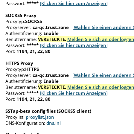
Passwort:
*****
[Klicken Sie hier zum Anzeigen]
SOCKS5 Proxy
Proxytyp:
SOCKS5
Proxyserver:
ca-qc.trust.zone
[Wählen Sie einen anderen 
Authentifizierung:
Enable
Benutzername:
VERSTECKTE.
Melden Sie sich an oder loggen
Passwort:
*****
[Klicken Sie hier zum Anzeigen]
Port:
1194, 21, 22, 80
HTTPS Proxy
Proxytyp:
HTTPS
Proxyserver:
ca-qc.trust.zone
[Wählen Sie einen anderen 
Authentifizierung:
Enable
Benutzername:
VERSTECKTE.
Melden Sie sich an oder loggen
Passwort:
*****
[Klicken Sie hier zum Anzeigen]
Port:
1194, 21, 22, 80
SSTap-beta config files (SOCKS5 client)
Proxylist:
proxylist.json
DNS-Konfiguration:
dns.ini