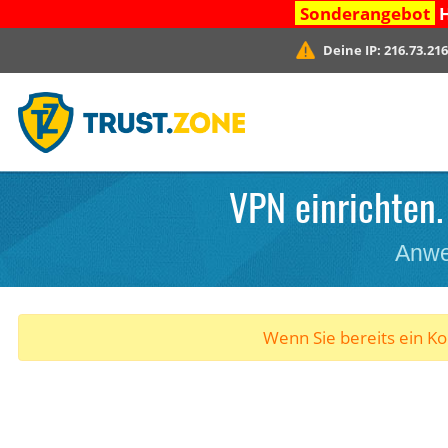
Sonderangebot
H
Deine IP:
216.73.216
VPN einrichten.
Anwe
Wenn Sie bereits ein K