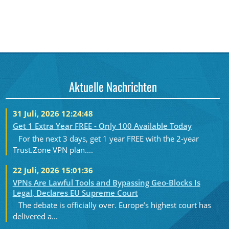
Aktuelle Nachrichten
31 Juli, 2026 12:24:48
Get 1 Extra Year FREE - Only 100 Available Today
For the next 3 days, get 1 year FREE with the 2-year
Trust.Zone VPN plan....
22 Juli, 2026 15:01:36
VPNs Are Lawful Tools and Bypassing Geo-Blocks Is
Legal, Declares EU Supreme Court
The debate is officially over. Europe’s highest court has
delivered a...