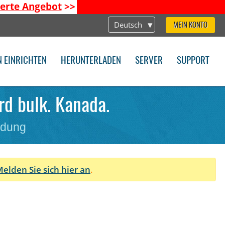
ierte Angebot
>>
Deutsch
MEIN KONTO
N EINRICHTEN
HERUNTERLADEN
SERVER
SUPPORT
rd bulk. Kanada.
ndung
elden Sie sich hier an
.