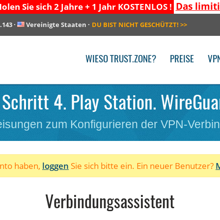
Das limit
olen Sie sich 2 Jahre + 1 Jahr KOSTENLOS !
.143
·
Vereinigte Staaten
·
DU BIST NICHT GESCHÜTZT!
>>
WIESO TRUST.ZONE?
PREISE
VP
 Schritt 4. Play Station. WireGua
isungen zum Konfigurieren der VPN-Verbi
onto haben,
loggen
Sie sich bitte ein. Ein neuer Benutzer?
M
Verbindungsassistent