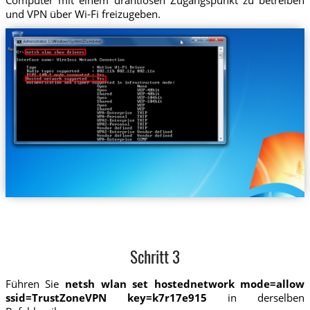
und VPN über Wi-Fi freizugeben.
Schritt 3
Führen Sie
netsh wlan set hostednetwork mode=allow
ssid=TrustZoneVPN key=k7r17e915
in derselben