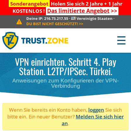
Sonderangebot
Holen Sie sich 2 Jahre + 1 Jahr
Das limitierte Angebot
>>
KOSTENLOS !
Deine IP:
216.73.217.55
·
Vereinigte Staaten
·
DU BIST NICHT GESCHÜTZT!
>>
☰
VPN einrichten. Schritt 4. Play
Station. L2TP/IPSec. Türkei.
Anweisungen zum Konfigurieren der VPN-
Verbindung
Wenn Sie bereits ein Konto haben,
loggen
Sie sich
bitte ein. Ein neuer Benutzer?
Melden Sie sich hier
an
.