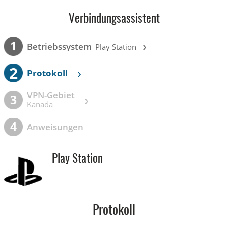
Verbindungsassistent
›
1
Betriebssystem
Play Station
2
›
Protokoll
VPN-Gebiet
›
3
Kanada
4
Anweisungen
Play Station
Protokoll