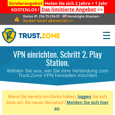
Sonderangebot
Holen Sie sich 2 Jahre + 1 Jahr
Das limitierte Angebot
>>
KOSTENLOS !
Deine IP:
216.73.216.57
·
Vereinigte Staaten
·
DU BIST NICHT GESCHÜTZT!
>>
☰
VPN einrichten. Schritt 2. Play
Station.
Wählen Sie aus, wie Sie eine Verbindung zum
Trust.Zone VPN herstellen möchten
Wenn Sie bereits ein Konto haben,
loggen
Sie sich
bitte ein. Ein neuer Benutzer?
Melden Sie sich hier
an
.