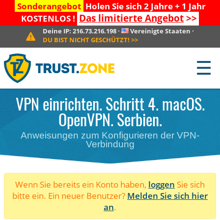
Sonderangebot
Holen Sie sich 2 Jahre + 1 Jahr
Das limitierte Angebot
>>
KOSTENLOS !
Deine IP:
216.73.216.198
·
Vereinigte Staaten
·
DU BIST NICHT GESCHÜTZT!
>>
☰
VPN einrichten. Schritt 4. macOS.
OpenVPN. Serbien.
Anweisungen zum Konfigurieren der VPN-
Verbindung
Wenn Sie bereits ein Konto haben,
loggen
Sie sich
bitte ein. Ein neuer Benutzer?
Melden Sie sich hier
an
.