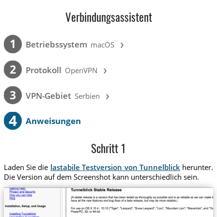
Verbindungsassistent
›
1
Betriebssystem
macOS
›
2
Protokoll
OpenVPN
›
3
VPN-Gebiet
Serbien
4
Anweisungen
Schritt 1
Laden Sie die
lastabile Testversion von Tunnelblick
herunter.
Die Version auf dem Screenshot kann unterschiedlich sein.