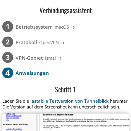
Verbindungsassistent
›
1
Betriebssystem
macOS
›
2
Protokoll
OpenVPN
›
3
VPN-Gebiet
Israel
4
Anweisungen
Schritt 1
Laden Sie die
lastabile Testversion von Tunnelblick
herunter.
Die Version auf dem Screenshot kann unterschiedlich sein.