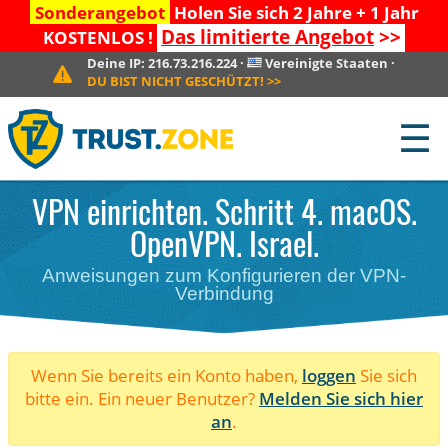
Sonderangebot
Holen Sie sich 2 Jahre + 1 Jahr
Das limitierte Angebot
>>
KOSTENLOS !
Deine IP:
216.73.216.224
·
Vereinigte Staaten
·
DU BIST NICHT GESCHÜTZT!
>>
☰
VPN einrichten. Schritt 4. macOS.
OpenVPN. Israel.
Anweisungen zum Konfigurieren der VPN-
Verbindung
Wenn Sie bereits ein Konto haben,
loggen
Sie sich
bitte ein. Ein neuer Benutzer?
Melden Sie sich hier
an
.