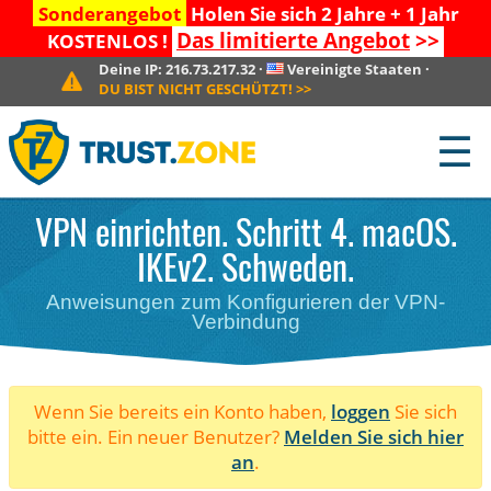
Sonderangebot
Holen Sie sich 2 Jahre + 1 Jahr
Das limitierte Angebot
>>
KOSTENLOS !
Deine IP:
216.73.217.32
·
Vereinigte Staaten
·
DU BIST NICHT GESCHÜTZT!
>>
☰
VPN einrichten. Schritt 4. macOS.
IKEv2. Schweden.
Anweisungen zum Konfigurieren der VPN-
Verbindung
Wenn Sie bereits ein Konto haben,
loggen
Sie sich
bitte ein. Ein neuer Benutzer?
Melden Sie sich hier
an
.