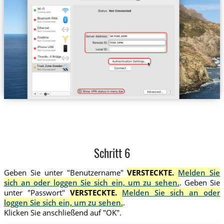
se.trust.zone
trust.zone
Trust.Zone-Sweden
Schritt 6
Geben Sie unter "Benutzername"
VERSTECKTE.
Melden Sie
sich an oder loggen Sie sich ein, um zu sehen.
. Geben Sie
unter "Passwort"
VERSTECKTE.
Melden Sie sich an oder
loggen Sie sich ein, um zu sehen.
.
Klicken Sie anschließend auf "OK".