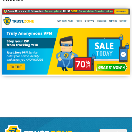
Deine IP: x.x.x.x ·
Schweden ·
Sie sind jetzt in
TRUST
.ZONE
! Ihr wirklicher Standort ist versteckt!