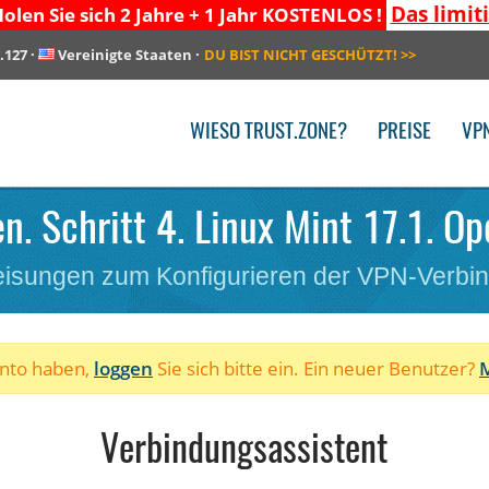
Das limit
olen Sie sich 2 Jahre + 1 Jahr KOSTENLOS !
.127
·
Vereinigte Staaten
·
DU BIST NICHT GESCHÜTZT!
>>
WIESO TRUST.ZONE?
PREISE
VP
n. Schritt 4. Linux Mint 17.1. Op
isungen zum Konfigurieren der VPN-Verbi
onto haben,
loggen
Sie sich bitte ein. Ein neuer Benutzer?
M
Verbindungsassistent