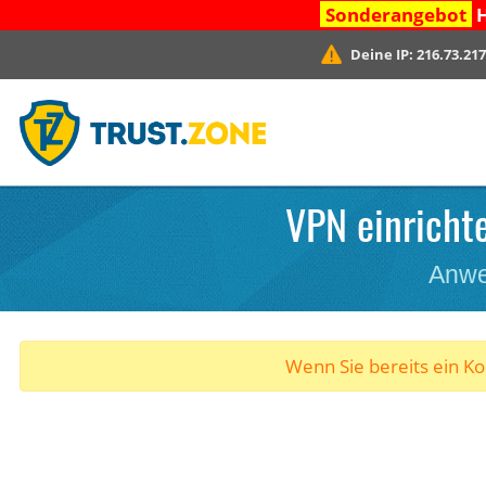
Sonderangebot
H
Deine IP:
216.73.217
VPN einrichte
Anwe
Wenn Sie bereits ein K