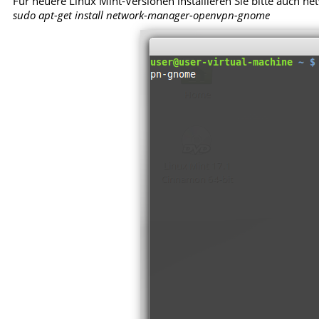
Für neuere Linux Mint-Versionen installieren Sie bitte auc
sudo apt-get install network-manager-openvpn-gnome