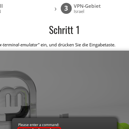
ll
VPN-Gebiet
›
3
N
Israel
Schritt 1
x-terminal-emulator"
ein, und drücken Sie die Eingabetaste.