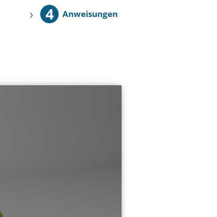
4
›
Anweisungen