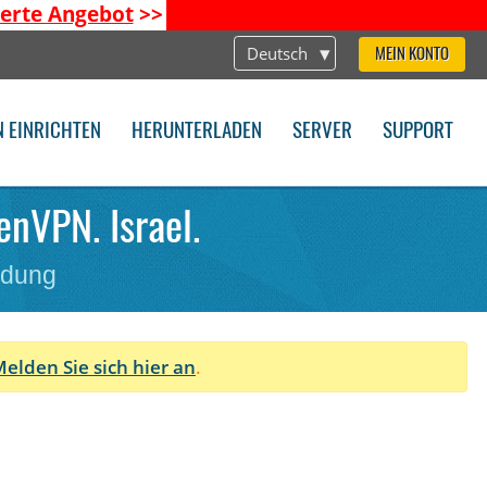
ierte Angebot
>>
Deutsch
MEIN KONTO
N EINRICHTEN
HERUNTERLADEN
SERVER
SUPPORT
enVPN. Israel.
ndung
elden Sie sich hier an
.