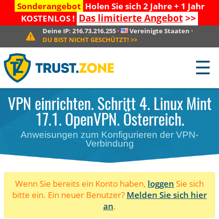
Sonderangebot
Holen Sie sich 2 Jahre + 1 Jahr
Das limitierte Angebot
>>
KOSTENLOS !
Deine IP:
216.73.216.255
·
Vereinigte Staaten
·
DU BIST NICHT GESCHÜTZT!
>>
☰
VPN einrichten. Schritt 4. Linux Mint
17.1. OpenVPN. Österreich.
Anweisungen zum Konfigurieren der VPN-
Verbindung
Wenn Sie bereits ein Konto haben,
loggen
Sie sich
bitte ein. Ein neuer Benutzer?
Melden Sie sich hier
an
.