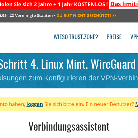
Das limit
olen Sie sich 2 Jahre + 1 Jahr KOSTENLOS !
6.95
·
Vereinigte Staaten
·
DU BIST NICHT GESCHÜTZT!
>>
WIESO TRUST.ZONE?
PREISE
VP
Schritt 4. Linux Mint. WireGuard 
isungen zum Konfigurieren der VPN-Verbi
onto haben,
loggen
Sie sich bitte ein. Ein neuer Benutzer?
M
Verbindungsassistent