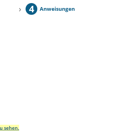
4
›
Anweisungen
zu sehen.