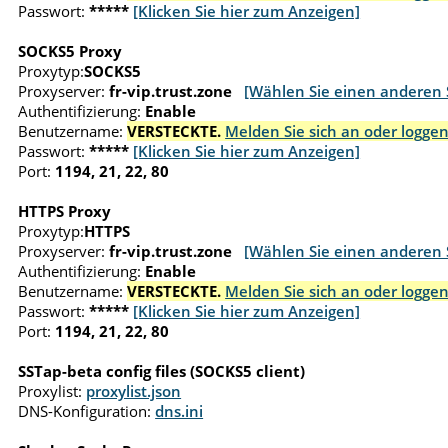
Passwort:
*****
[Klicken Sie hier zum Anzeigen]
SOCKS5 Proxy
Proxytyp:
SOCKS5
Proxyserver:
fr-vip.trust.zone
[Wählen Sie einen anderen 
Authentifizierung:
Enable
Benutzername:
VERSTECKTE.
Melden Sie sich an oder loggen
Passwort:
*****
[Klicken Sie hier zum Anzeigen]
Port:
1194, 21, 22, 80
HTTPS Proxy
Proxytyp:
HTTPS
Proxyserver:
fr-vip.trust.zone
[Wählen Sie einen anderen 
Authentifizierung:
Enable
Benutzername:
VERSTECKTE.
Melden Sie sich an oder loggen
Passwort:
*****
[Klicken Sie hier zum Anzeigen]
Port:
1194, 21, 22, 80
SSTap-beta config files (SOCKS5 client)
Proxylist:
proxylist.json
DNS-Konfiguration:
dns.ini