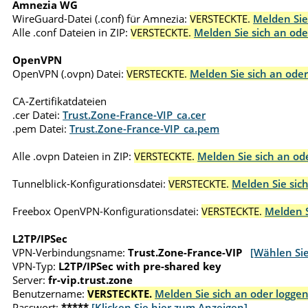
Amnezia WG
WireGuard-Datei (.conf) für Amnezia:
VERSTECKTE.
Melden Sie
Alle .conf Dateien in ZIP:
VERSTECKTE.
Melden Sie sich an ode
OpenVPN
OpenVPN (.ovpn) Datei:
VERSTECKTE.
Melden Sie sich an oder
CA-Zertifikatdateien
.cer Datei:
Trust.Zone-France-VIP_ca.cer
.pem Datei:
Trust.Zone-France-VIP_ca.pem
Alle .ovpn Dateien in ZIP:
VERSTECKTE.
Melden Sie sich an ode
Tunnelblick-Konfigurationsdatei:
VERSTECKTE.
Melden Sie sich
Freebox OpenVPN-Konfigurationsdatei:
VERSTECKTE.
Melden S
L2TP/IPSec
VPN-Verbindungsname:
Trust.Zone-France-VIP
[Wählen Si
VPN-Typ:
L2TP/IPSec with pre-shared key
Server:
fr-vip.trust.zone
Benutzername:
VERSTECKTE.
Melden Sie sich an oder loggen
Passwort:
*****
[Klicken Sie hier zum Anzeigen]