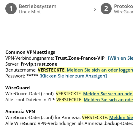
Betriebssystem
Protoko
›
1
2
Linux Mint
WireGuar
Common VPN settings
VPN-Verbindungsname:
Trust.Zone-France-VIP
[Wählen Si
Server:
fr-vip.trust.zone
Benutzername:
VERSTECKTE.
Melden Sie sich an oder loggen
Passwort:
*****
[Klicken Sie hier zum Anzeigen]
WireGuard
WireGuard-Datei (.conf):
VERSTECKTE.
Melden Sie sich an oder
Alle .conf Dateien in ZIP:
VERSTECKTE.
Melden Sie sich an ode
Amnezia VPN
WireGuard-Datei (.conf) für Amnezia:
VERSTECKTE.
Melden Sie
Alle WireGuard VPN-Verbindungen als Amnezia .backup-Datei