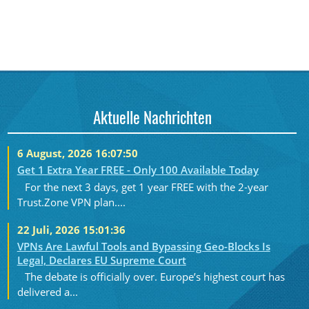
Aktuelle Nachrichten
6 August, 2026 16:07:50
Get 1 Extra Year FREE - Only 100 Available Today
For the next 3 days, get 1 year FREE with the 2-year
Trust.Zone VPN plan....
22 Juli, 2026 15:01:36
VPNs Are Lawful Tools and Bypassing Geo-Blocks Is
Legal, Declares EU Supreme Court
The debate is officially over. Europe’s highest court has
delivered a...