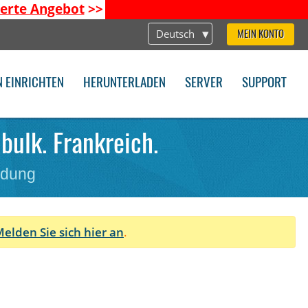
ierte Angebot
>>
Deutsch
MEIN KONTO
N EINRICHTEN
HERUNTERLADEN
SERVER
SUPPORT
bulk. Frankreich.
ndung
elden Sie sich hier an
.