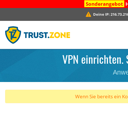
Sonderangebot
H
Deine IP:
216.73.21
VPN einrichten. 
Anwe
Wenn Sie bereits ein K