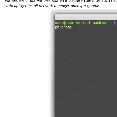
Für neuere Linux Mint-Versionen installieren Sie bitte auc
sudo apt-get install network-manager-openvpn-gnome