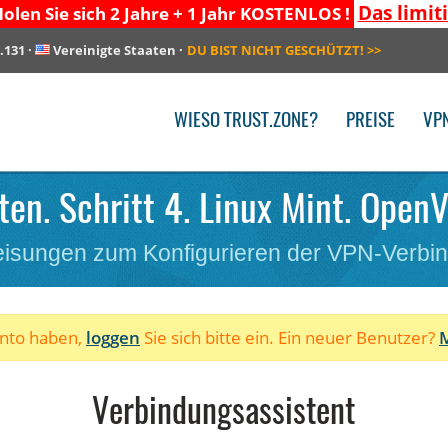
Das limit
olen Sie sich 2 Jahre + 1 Jahr KOSTENLOS !
.131
·
Vereinigte Staaten
·
DU BIST NICHT GESCHÜTZT!
>>
WIESO TRUST.ZONE?
PREISE
VP
ten. Schritt 4. Linux Mint. Open
isungen zum Konfigurieren der VPN-Verbi
onto haben,
loggen
Sie sich bitte ein. Ein neuer Benutzer?
M
Verbindungsassistent