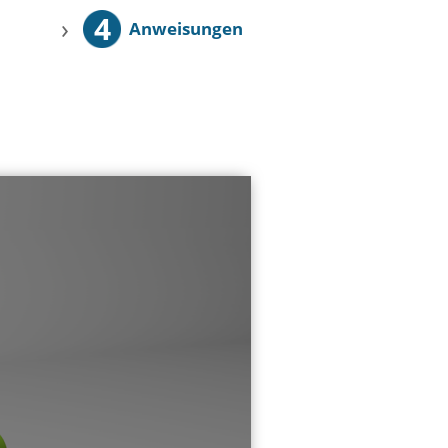
4
›
Anweisungen