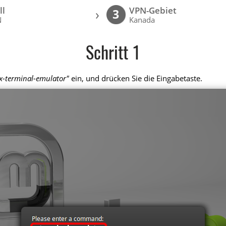
ll
VPN-Gebiet
›
3
N
Kanada
Schritt 1
x-terminal-emulator"
ein, und drücken Sie die Eingabetaste.