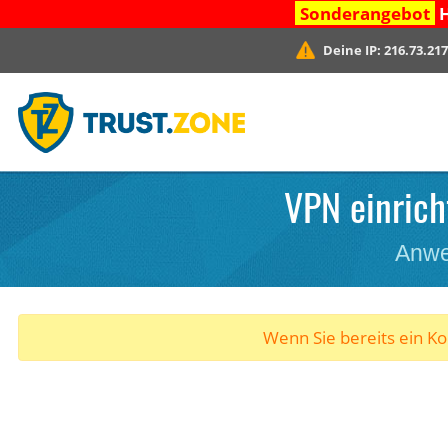
Sonderangebot
H
Deine IP:
216.73.217
VPN einrich
Anwe
Wenn Sie bereits ein K