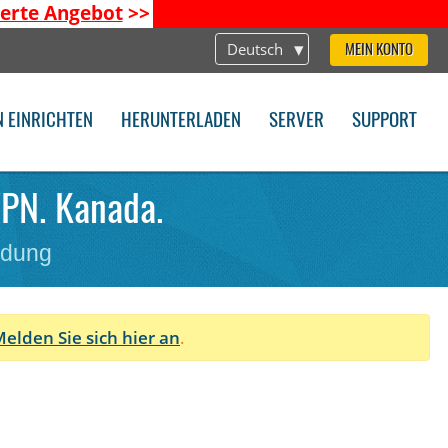
ierte Angebot
>>
Deutsch
MEIN KONTO
N EINRICHTEN
HERUNTERLADEN
SERVER
SUPPORT
VPN. Kanada.
ndung
elden Sie sich hier an
.