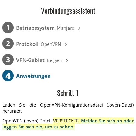
Verbindungsassistent
›
1
Betriebssystem
Manjaro
›
2
Protokoll
OpenVPN
›
3
VPN-Gebiet
Belgien
4
Anweisungen
Schritt 1
Laden Sie die OpenVPN-Konfigurationsdatei (.ovpn-Datei)
herunter.
OpenVPN (.ovpn) Datei:
VERSTECKTE.
Melden Sie sich an oder
loggen Sie sich ein, um zu sehen.