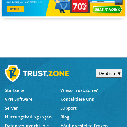
Deutsch
Startseite
Wieso Trust.Zone?
VPN Software
Kontaktiere uns
Server
Support
Nutzungsbedingungen
Blog
Datenschutzrichtlinie
Häufig gestellte Fragen