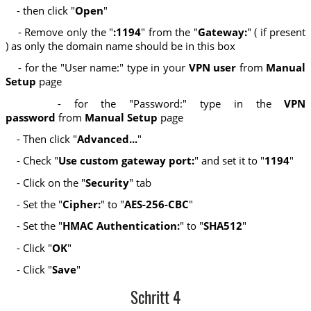
- then click "
Open
"
- Remove only the "
:1194
" from the "
Gateway:
" ( if present
) as only the domain name should be in this box
- for the "User name:" type in your
VPN user
from
Manual
Setup
page
- for the "Password:" type in the
VPN
password
from
Manual Setup
page
- Then click "
Advanced...
"
- Check "
Use custom gateway port:
" and set it to "
1194
"
- Click on the "
Security
" tab
- Set the "
Cipher:
" to "
AES-256-CBC
"
- Set the "
HMAC Authentication:
" to "
SHA512
"
- Click "
OK
"
- Click "
Save
"
Schritt 4