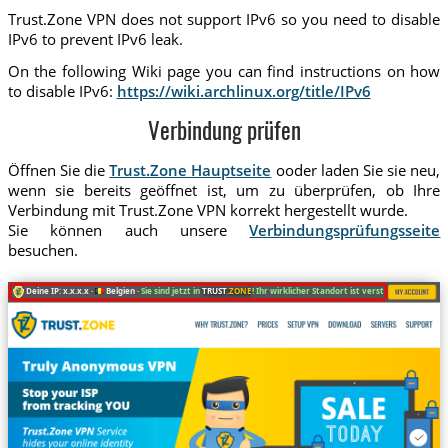
Trust.Zone VPN does not support IPv6 so you need to disable
IPv6 to prevent IPv6 leak.
On the following Wiki page you can find instructions on how
to disable IPv6:
https://wiki.archlinux.org/title/IPv6
Verbindung prüfen
Öffnen Sie die
Trust.Zone Hauptseite
ooder laden Sie sie neu,
wenn sie bereits geöffnet ist, um zu überprüfen, ob Ihre
Verbindung mit Trust.Zone VPN korrekt hergestellt wurde.
Sie können auch unsere
Verbindungsprüfungsseite
besuchen.
Deine IP: x.x.x.x ·
Belgien ·
Sie sind jetzt in
TRUST
.ZONE
! Ihr wirklicher Standort ist versteckt!