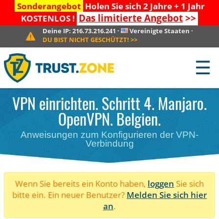
Sonderangebot
Holen Sie sich 2 Jahre + 1 Jahr
Das limitierte Angebot
>>
KOSTENLOS !
Deine IP:
216.73.216.241
·
Vereinigte Staaten
·
DU BIST NICHT GESCHÜTZT!
>>
☰
VPN einrichten. Schritt 4. Manjaro.
OpenVPN. Belgien.
Anweisungen zum Konfigurieren der VPN-
Verbindung
Wenn Sie bereits ein Konto haben,
loggen
Sie sich
bitte ein. Ein neuer Benutzer?
Melden Sie sich hier
an
.