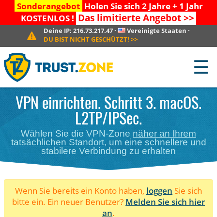
Sonderangebot
Holen Sie sich 2 Jahre + 1 Jahr
Das limitierte Angebot
>>
KOSTENLOS !
Deine IP:
216.73.217.47
·
Vereinigte Staaten
·
DU BIST NICHT GESCHÜTZT!
>>
☰
VPN einrichten. Schritt 3. macOS.
L2TP/IPSec.
Wählen Sie die VPN-Zone
näher an Ihrem
tatsächlichen Standort
, um eine schnellere und
stabilere Verbindung zu erhalten
Wenn Sie bereits ein Konto haben,
loggen
Sie sich
bitte ein. Ein neuer Benutzer?
Melden Sie sich hier
an
.