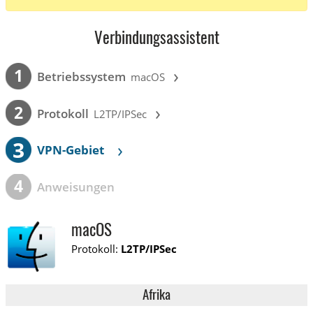
Verbindungsassistent
›
1
Betriebssystem
macOS
›
2
Protokoll
L2TP/IPSec
3
›
VPN-Gebiet
4
Anweisungen
macOS
Protokoll:
L2TP/IPSec
Afrika