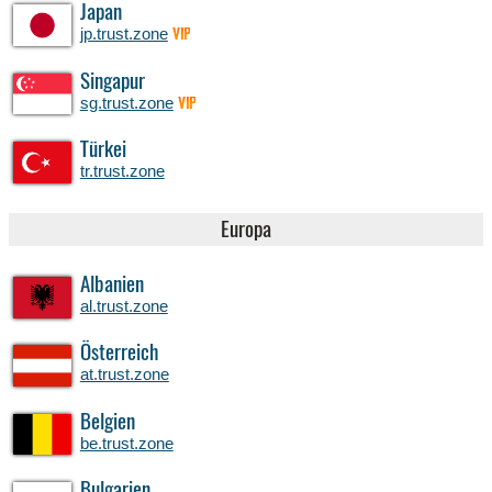
Japan
jp.trust.zone
VIP
Singapur
sg.trust.zone
VIP
Türkei
tr.trust.zone
Europa
Albanien
al.trust.zone
Österreich
at.trust.zone
Belgien
be.trust.zone
Bulgarien