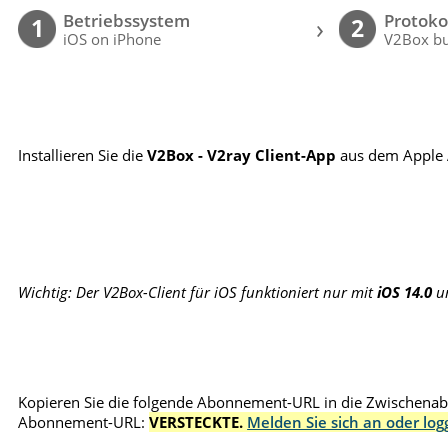
Betriebssystem
Protoko
›
1
2
iOS on iPhone
V2Box bu
Installieren Sie die
V2Box - V2ray Client-App
aus dem Apple 
Wichtig: Der V2Box-Client für iOS funktioniert nur mit
iOS 14.0
un
Kopieren Sie die folgende Abonnement-URL in die Zwischenabl
Abonnement-URL:
VERSTECKTE.
Melden Sie sich an oder log