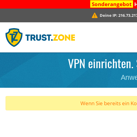
Sonderangebot
H
Deine IP:
216.73.21
VPN einrichten. 
Anwe
Wenn Sie bereits ein K