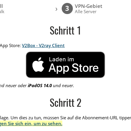
ll
VPN-Gebiet
›
3
lk
Alle Server
Schritt 1
App Store:
V2Box - V2ray Client
d neuer oder
iPadOS 14.0
und neuer.
Schritt 2
age. Um dies zu tun, müssen Sie auf die Abonnement-URL tippen,
gen Sie sich ein, um zu sehen.