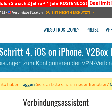
Das limit
olen Sie sich 2 Jahre + 1 Jahr KOSTENLOS !
7.62
·
Vereinigte Staaten
·
DU BIST NICHT GESCHÜTZT!
>>
WIESO TRUST.ZONE?
PREISE
VP
Schritt 4. iOS on iPhone. V2Box b
isungen zum Konfigurieren der VPN-Verbi
onto haben,
loggen
Sie sich bitte ein. Ein neuer Benutzer?
M
Verbindungsassistent