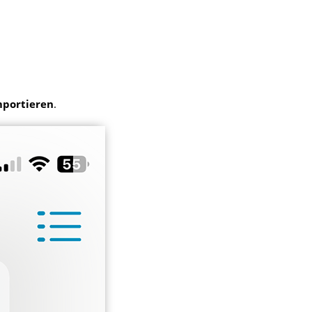
mportieren
.