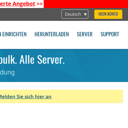
ierte Angebot
>>
Deutsch
MEIN KONTO
N EINRICHTEN
HERUNTERLADEN
SERVER
SUPPORT
ulk. Alle Server.
ndung
elden Sie sich hier an
.