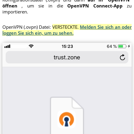
öffnen
, um sie in die
OpenVPN Connect-App
zu
importieren.
OpenVPN (.ovpn) Datei:
VERSTECKTE.
Melden Sie sich an oder
loggen Sie sich ein, um zu sehen.