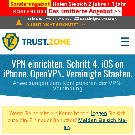
Sonderangebot
Holen Sie sich 2 Jahre + 1 Jahr
Das limitierte Angebot
>>
KOSTENLOS !
Deine IP:
216.73.216.222
·
Vereinigte Staaten
·
DU BIST NICHT GESCHÜTZT!
>>
☰
VPN einrichten. Schritt 4. iOS on
iPhone. OpenVPN. Vereinigte Staaten.
Anweisungen zum Konfigurieren der VPN-
Verbindung
Wenn Sie bereits ein Konto haben,
loggen
Sie sich
bitte ein. Ein neuer Benutzer?
Melden Sie sich hier
an
.