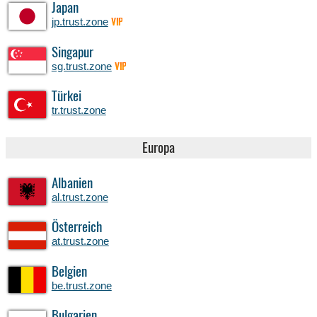
Japan
jp.trust.zone
VIP
Singapur
sg.trust.zone
VIP
Türkei
tr.trust.zone
Europa
Albanien
al.trust.zone
Österreich
at.trust.zone
Belgien
be.trust.zone
Bulgarien