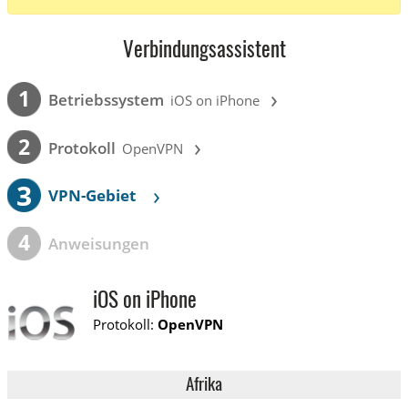
Verbindungsassistent
›
1
Betriebssystem
iOS on iPhone
›
2
Protokoll
OpenVPN
3
›
VPN-Gebiet
4
Anweisungen
iOS on iPhone
Protokoll:
OpenVPN
Afrika