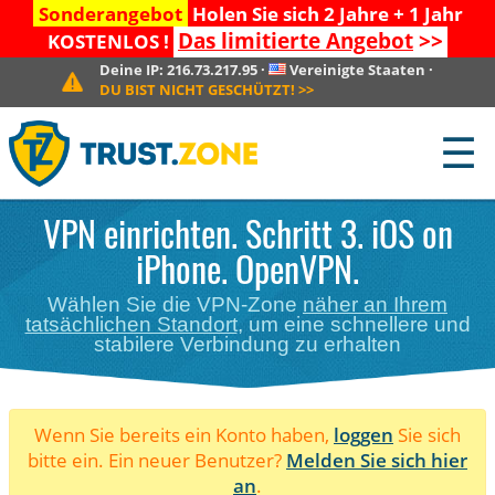
Sonderangebot
Holen Sie sich 2 Jahre + 1 Jahr
Das limitierte Angebot
>>
KOSTENLOS !
Deine IP:
216.73.217.95
·
Vereinigte Staaten
·
DU BIST NICHT GESCHÜTZT!
>>
☰
VPN einrichten. Schritt 3. iOS on
iPhone. OpenVPN.
Wählen Sie die VPN-Zone
näher an Ihrem
tatsächlichen Standort
, um eine schnellere und
stabilere Verbindung zu erhalten
Wenn Sie bereits ein Konto haben,
loggen
Sie sich
bitte ein. Ein neuer Benutzer?
Melden Sie sich hier
an
.