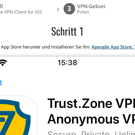
ll
VPN-Gebiet
›
3
e VPN-Client für iOS
Polen
Schritt 1
App Store herunter und installieren Sie ihn:
Apeople App Store: