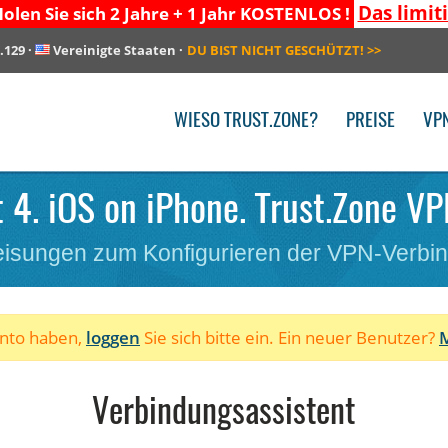
Das limit
olen Sie sich 2 Jahre + 1 Jahr KOSTENLOS !
.129
·
Vereinigte Staaten
·
DU BIST NICHT GESCHÜTZT!
>>
WIESO TRUST.ZONE?
PREISE
VP
 4. iOS on iPhone. Trust.Zone VP
isungen zum Konfigurieren der VPN-Verbi
onto haben,
loggen
Sie sich bitte ein. Ein neuer Benutzer?
M
Verbindungsassistent