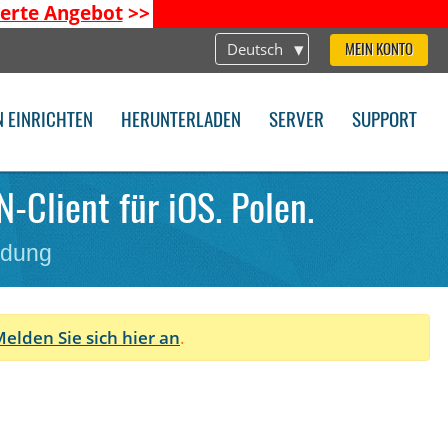
ierte Angebot
>>
Deutsch
MEIN KONTO
N EINRICHTEN
HERUNTERLADEN
SERVER
SUPPORT
N-Client für iOS. Polen.
ndung
elden Sie sich hier an
.