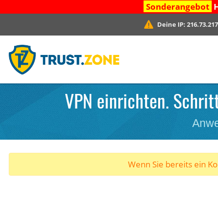
Sonderangebot
H
Deine IP:
216.73.217
VPN einrichten. Schritt
Anwe
Wenn Sie bereits ein K