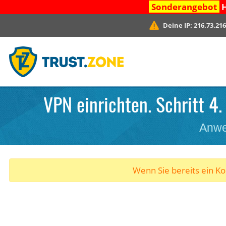
Sonderangebot
H
Deine IP:
216.73.216
VPN einrichten. Schritt 4.
Anwe
Wenn Sie bereits ein K