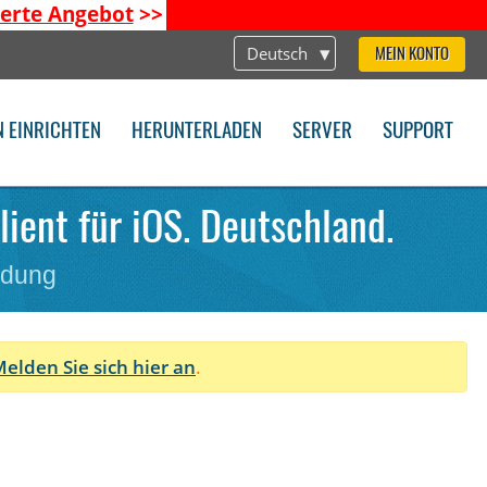
ierte Angebot
>>
Deutsch
MEIN KONTO
N EINRICHTEN
HERUNTERLADEN
SERVER
SUPPORT
lient für iOS. Deutschland.
ndung
elden Sie sich hier an
.