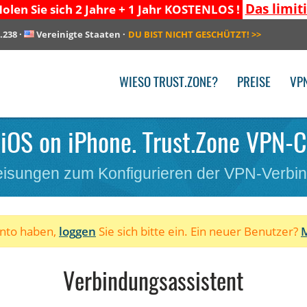
Das limit
olen Sie sich 2 Jahre + 1 Jahr KOSTENLOS !
.238
·
Vereinigte Staaten
·
DU BIST NICHT GESCHÜTZT!
>>
WIESO TRUST.ZONE?
PREISE
VP
 iOS on iPhone. Trust.Zone VPN-C
isungen zum Konfigurieren der VPN-Verbi
onto haben,
loggen
Sie sich bitte ein. Ein neuer Benutzer?
M
Verbindungsassistent