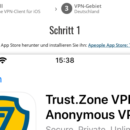
ll
VPN-Gebiet
›
3
e VPN-Client für iOS
Deutschland
Schritt 1
App Store herunter und installieren Sie ihn:
Apeople App Store: