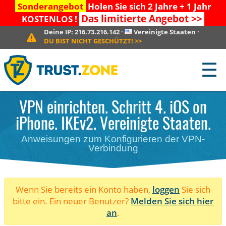
Sonderangebot
Holen Sie sich 2 Jahre + 1 Jahr
Das limitierte Angebot
>>
KOSTENLOS !
Deine IP:
216.73.216.142
·
Vereinigte Staaten
·
DU BIST NICHT GESCHÜTZT!
>>
☰
VPN einrichten. Schritt 4. iOS on
iPhone. IKEv2. Vereinigte Staaten.
Anweisungen zum Konfigurieren der VPN-
Verbindung
Wenn Sie bereits ein Konto haben,
loggen
Sie sich
bitte ein. Ein neuer Benutzer?
Melden Sie sich hier
an
.