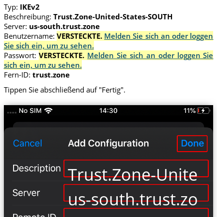
Typ:
IKEv2
Beschreibung:
Trust.Zone-United-States-SOUTH
Server:
us-south.trust.zone
Benutzername:
VERSTECKTE.
Melden Sie sich an oder loggen
Sie sich ein, um zu sehen.
Passwort:
VERSTECKTE.
Melden Sie sich an oder loggen Sie
sich ein, um zu sehen.
Fern-ID:
trust.zone
Tippen Sie abschließend auf "Fertig".
Trust.Zone-United
us-south.trust.zon