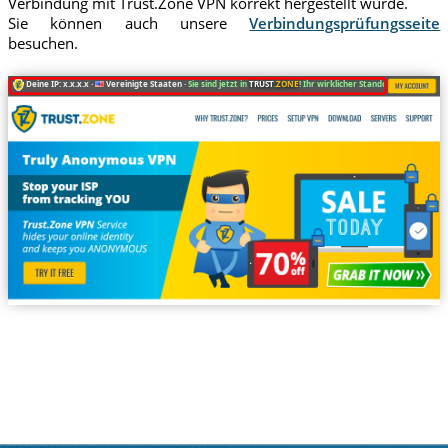
Verbindung mit Trust.Zone VPN korrekt hergestellt wurde.
Sie können auch unsere
Verbindungsprüfungsseite
besuchen.
Deine IP: x.x.x.x ·
Vereinigte Staaten ·
Sie sind jetzt in
TRUST
.ZONE
! Ihr wirklicher Standort ist versteckt