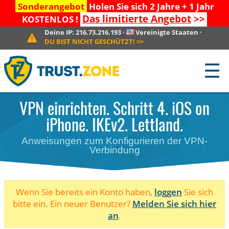
Sonderangebot
Holen Sie sich 2 Jahre + 1 Jahr
Das limitierte Angebot
>>
KOSTENLOS !
Deine IP:
216.73.216.193
·
Vereinigte Staaten
·
DU BIST NICHT GESCHÜTZT!
>>
☰
VPN einrichten. Schritt 4. iOS on
iPhone. IKEv2. Lettland.
Anweisungen zum Konfigurieren der VPN-
Verbindung
Wenn Sie bereits ein Konto haben,
loggen
Sie sich
bitte ein. Ein neuer Benutzer?
Melden Sie sich hier
an
.