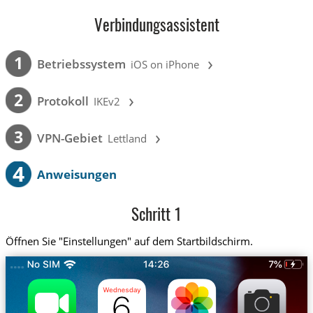
Verbindungsassistent
›
1
Betriebssystem
iOS on iPhone
›
2
Protokoll
IKEv2
›
3
VPN-Gebiet
Lettland
4
Anweisungen
Schritt 1
Öffnen Sie "Einstellungen" auf dem Startbildschirm.