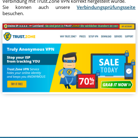
Verbindung mit Trust.Zone VPN korrekt hergestellt wurde.
Sie können auch unsere
Verbindungsprüfungsseite
besuchen.
Deine IP: x.x.x.x ·
Lettland ·
Sie sind jetzt in
TRUST
.ZONE
! Ihr wirklicher Standort ist versteckt!